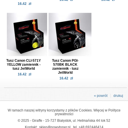
16.42
zł
Tusz Canon CLI-571Y
Tusz Canon PGI-
YELLOW zamiennik -
570BK BLACK
tusz JetWorld
zamiennik - tusz
JetWorld
16.42
zł
16.42
zł
« powrót
drukuj
W ramach naszej witryny korzystamy z plików Cookies. Więcej w
Polityce
prywatności
© 2025 - Giraffe - 15-727 Białystok, ul. Hetmańska 44 lok 52
Kontakt:
sklep@nowytoner.pl
tel.
+48 692446414