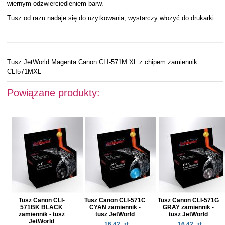
wiernym odzwierciedleniem barw.
Tusz od razu nadaje się do użytkowania, wystarczy włożyć do drukarki.
Tusz JetWorld Magenta Canon CLI-571M XL z chipem zamiennik
CLI571MXL
Powiązane produkty:
Tusz Canon CLI-
Tusz Canon CLI-571C
Tusz Canon CLI-571G
571BK BLACK
CYAN zamiennik -
GRAY zamiennik -
zamiennik - tusz
tusz JetWorld
tusz JetWorld
JetWorld
16.42
zł
16.42
zł