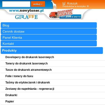
Wyszukiwarka
szukaj
Koszyk
Produktów w koszyku:
0
Blog
Cennik dostaw
Panel Klienta
Kontakt
Produkty
Developery do drukarek laserowych
Tonery do drukarek laserowych
Tusze do drukarek atramentowych
Folie i tonery do faxu
Taśmy do etykieciarek i drukarek
Zestawy do napełniania - regeneracji
Drukarki
Papier