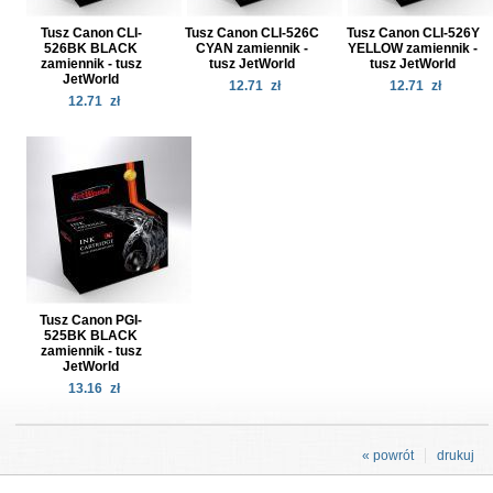
Tusz Canon CLI-
Tusz Canon CLI-526C
Tusz Canon CLI-526Y
526BK BLACK
CYAN zamiennik -
YELLOW zamiennik -
zamiennik - tusz
tusz JetWorld
tusz JetWorld
JetWorld
12.71
zł
12.71
zł
12.71
zł
Tusz Canon PGI-
525BK BLACK
zamiennik - tusz
JetWorld
13.16
zł
« powrót
drukuj