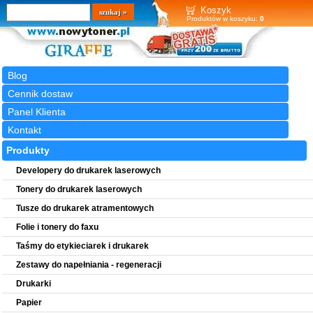
Wyszukiwarka
szukaj
Koszyk
Produktów w koszyku:
0
Blog
Cennik dostaw
Panel Klienta
Kontakt
Produkty
Developery do drukarek laserowych
Tonery do drukarek laserowych
Tusze do drukarek atramentowych
Folie i tonery do faxu
Taśmy do etykieciarek i drukarek
Zestawy do napełniania - regeneracji
Drukarki
Papier