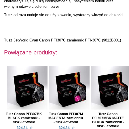
charakteryzują się dużą intensywnością i nasyceniem koloru oraz
wiernym odzwierciedleniem barw.
Tusz od razu nadaje się do użytkowania, wystarczy włożyć do drukarki.
Tusz JetWorld Cyan Canon PFI307C zamiennik PFI-307C (9812B001)
Powiązane produkty:
Tusz Canon PFI307BK
Tusz Canon PFI307M
Tusz Canon
BLACK zamiennik -
MAGENTA zamiennik
PFI307MBK MATTE
tusz JetWorld
- tusz JetWorld
BLACK zamiennik -
tusz JetWorld
324.34
zł
324.34
zł