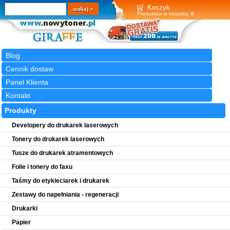
Wyszukiwarka
szukaj
Koszyk
Produktów w koszyku:
0
Blog
Cennik dostaw
Panel Klienta
Kontakt
Produkty
Developery do drukarek laserowych
Tonery do drukarek laserowych
Tusze do drukarek atramentowych
Folie i tonery do faxu
Taśmy do etykieciarek i drukarek
Zestawy do napełniania - regeneracji
Drukarki
Papier