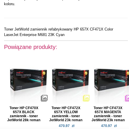
koloru.
Toner JetWorld zamiennik refabrykowany HP 657X CF471X Color
LaserJet Enterprise M681 23K Cyan
Powiązane produkty:
Toner HP CF470X
Toner HP CF472X
Toner HP CF473X
657X BLACK
657X YELLOW
657X MAGENTA
zamiennik - toner
zamiennik - toner
zamiennik - toner
JetWorld 28k reman
JetWorld 23k reman
JetWorld 23k reman
470.97
zł
470.97
zł