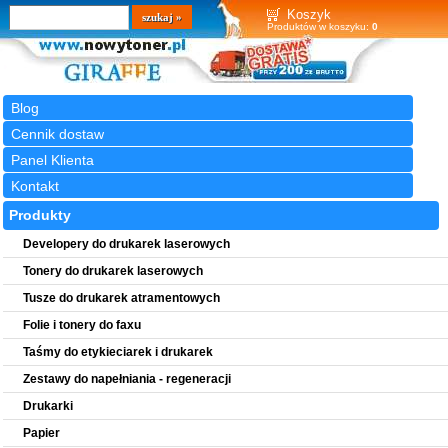
Wyszukiwarka
szukaj
Koszyk
Produktów w koszyku:
0
Blog
Cennik dostaw
Panel Klienta
Kontakt
Produkty
Developery do drukarek laserowych
Tonery do drukarek laserowych
Tusze do drukarek atramentowych
Folie i tonery do faxu
Taśmy do etykieciarek i drukarek
Zestawy do napełniania - regeneracji
Drukarki
Papier