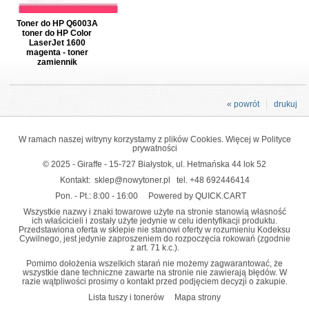
Toner do HP Q6003A
toner do HP Color
LaserJet 1600
magenta - toner
zamiennik
« powrót
drukuj
W ramach naszej witryny korzystamy z plików Cookies. Więcej w
Polityce
prywatności
© 2025 - Giraffe - 15-727 Białystok, ul. Hetmańska 44 lok 52
Kontakt:
sklep@nowytoner.pl
tel.
+48 692446414
Pon. - Pt.: 8:00 - 16:00
Powered by QUICK.CART
Wszystkie nazwy i znaki towarowe użyte na stronie stanowią własność
ich właścicieli i zostały użyte jedynie w celu identyfikacji produktu.
Przedstawiona oferta w sklepie nie stanowi oferty w rozumieniu Kodeksu
Cywilnego, jest jedynie zaproszeniem do rozpoczęcia rokowań (zgodnie
z art. 71 k.c.).
Pomimo dołożenia wszelkich starań nie możemy zagwarantować, że
wszystkie dane techniczne zawarte na stronie nie zawierają błędów. W
razie wątpliwości prosimy o kontakt przed podjęciem decyzji o zakupie.
Lista tuszy i tonerów
Mapa strony