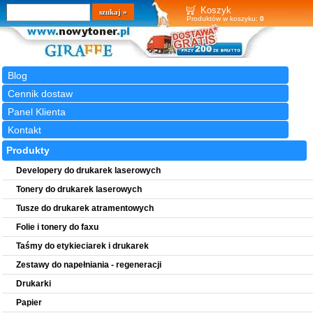
Wyszukiwarka
szukaj
Koszyk
Produktów w koszyku:
0
Blog
Cennik dostaw
Panel Klienta
Kontakt
Produkty
Developery do drukarek laserowych
Tonery do drukarek laserowych
Tusze do drukarek atramentowych
Folie i tonery do faxu
Taśmy do etykieciarek i drukarek
Zestawy do napełniania - regeneracji
Drukarki
Papier