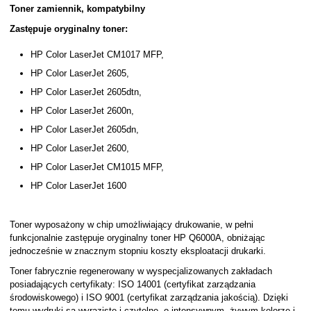
Toner zamiennik, kompatybilny
Zastępuje oryginalny toner:
HP Color LaserJet CM1017 MFP,
HP Color LaserJet 2605,
HP Color LaserJet 2605dtn,
HP Color LaserJet 2600n,
HP Color LaserJet 2605dn,
HP Color LaserJet 2600,
HP Color LaserJet CM1015 MFP,
HP Color LaserJet 1600
Toner wyposażony w chip umożliwiający drukowanie, w pełni
funkcjonalnie zastępuje oryginalny toner HP Q6000A, obniżając
jednocześnie w znacznym stopniu koszty eksploatacji drukarki.
Toner fabrycznie regenerowany w wyspecjalizowanych zakładach
posiadających certyfikaty: ISO 14001 (certyfikat zarządzania
środowiskowego) i ISO 9001 (certyfikat zarządzania jakością). Dzięki
temu wydruki są wyraziste i czytelne, o intensywnym, żywym kolorze i