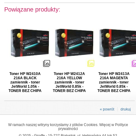
Powiązane produkty:
Toner HP W2410A
Toner HP W2412A
Toner HP W2413A
216A BLACK
216A YELLOW
216A MAGENTA
zamiennik - toner
zamiennik - toner
zamiennik - toner
JetWorld 1.05k -
JetWorld 0.85k -
JetWorld 0.85k -
TONER BEZ CHIPA
TONER BEZ CHIPA
TONER BEZ CHIPA
« powrót
drukuj
W ramach naszej witryny korzystamy z plików Cookies. Więcej w
Polityce
prywatności
© 2025 - Giraffe - 15-727 Białystok, ul. Hetmańska 44 lok 52