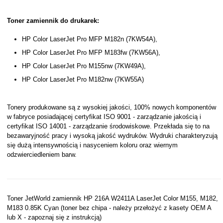
Toner zamiennik do drukarek:
HP Color LaserJet Pro MFP M182n (7KW54A),
HP Color LaserJet Pro MFP M183fw (7KW56A),
HP Color LaserJet Pro M155nw (7KW49A),
HP Color LaserJet Pro M182nw (7KW55A)
Tonery produkowane są z wysokiej jakości, 100% nowych komponentów
w fabryce posiadającej certyfikat ISO 9001 - zarządzanie jakością i
certyfikat ISO 14001 - zarządzanie środowiskowe. Przekłada się to na
bezawaryjność pracy i wysoką jakość wydruków. Wydruki charakteryzują
się dużą intensywnością i nasyceniem koloru oraz wiernym
odzwierciedleniem barw.
Toner JetWorld zamiennik HP 216A W2411A LaserJet Color M155, M182,
M183 0.85K Cyan (toner bez chipa - należy przełożyć z kasety OEM A
lub X - zapoznaj się z instrukcją)