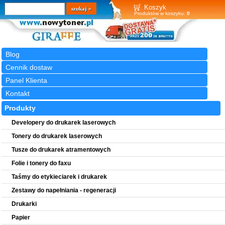
Wyszukiwarka
szukaj
Koszyk
Produktów w koszyku:
0
Blog
Cennik dostaw
Panel Klienta
Kontakt
Produkty
Developery do drukarek laserowych
Tonery do drukarek laserowych
Tusze do drukarek atramentowych
Folie i tonery do faxu
Taśmy do etykieciarek i drukarek
Zestawy do napełniania - regeneracji
Drukarki
Papier