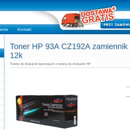
ienta
Kontakt
Toner HP 93A CZ192A zamiennik -
12k
Tonery do drukarek laserowych
»
tonery do drukarek HP