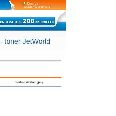
Koszyk
Produktów w koszyku:
0
 toner JetWorld
produkt niedostępny