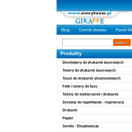
Blog
Cennik dostaw
Panel Kl
Wyszukiwarka
szukaj
Produkty
Developery do drukarek laserowych
Tonery do drukarek laserowych
Tusze do drukarek atramentowych
Folie i tonery do faxu
Taśmy do etykieciarek i drukarek
Zestawy do napełniania - regeneracji
Drukarki
Papier
Serwis - Eksploatacja