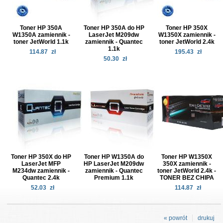
Toner HP 350A
Toner HP 350A do HP
Toner HP 350X
W1350A zamiennik -
LaserJet M209dw
W1350X zamiennik -
toner JetWorld 1.1k
zamiennik - Quantec
toner JetWorld 2.4k
1.1k
114.87
zł
195.43
zł
50.30
zł
Toner HP 350X do HP
Toner HP W1350A do
Toner HP W1350X
LaserJet MFP
HP LaserJet M209dw
350X zamiennik -
M234dw zamiennik -
zamiennik - Quantec
toner JetWorld 2.4k -
Quantec 2.4k
Premium 1.1k
TONER BEZ CHIPA
52.03
zł
114.87
zł
« powrót
drukuj