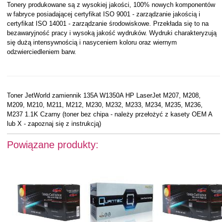
Tonery produkowane są z wysokiej jakości, 100% nowych komponentów
w fabryce posiadającej certyfikat ISO 9001 - zarządzanie jakością i
certyfikat ISO 14001 - zarządzanie środowiskowe. Przekłada się to na
bezawaryjność pracy i wysoką jakość wydruków. Wydruki charakteryzują
się dużą intensywnością i nasyceniem koloru oraz wiernym
odzwierciedleniem barw.
Toner JetWorld zamiennik 135A W1350A HP LaserJet M207, M208,
M209, M210, M211, M212, M230, M232, M233, M234, M235, M236,
M237 1.1K Czarny (toner bez chipa - należy przełożyć z kasety OEM A
lub X - zapoznaj się z instrukcją)
Powiązane produkty: