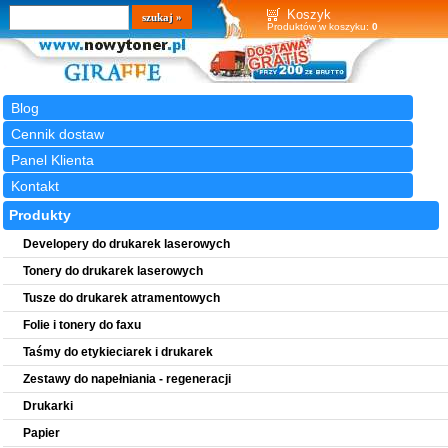
Wyszukiwarka
szukaj
Koszyk
Produktów w koszyku:
0
Blog
Cennik dostaw
Panel Klienta
Kontakt
Produkty
Developery do drukarek laserowych
Tonery do drukarek laserowych
Tusze do drukarek atramentowych
Folie i tonery do faxu
Taśmy do etykieciarek i drukarek
Zestawy do napełniania - regeneracji
Drukarki
Papier