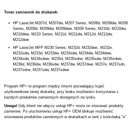
Toner zamiennik do drukarek:
HP LaserJet M207d, M207dw, M207 Series, M208d, M208dw, M208
Series, M209d, M209dw, M209dwe, M209 Series, M210d, M210dw,
M210dwe, M210 Series, M211d, M211dw, M212d, M212dw,
M212dwe
HP LaserJet MFP M230 Series, M232d, M232dwc, M232e,
M232sdw, M233d, M233dw, M233sdw, M234dw, M234dwe,
M234sdw, M234sdwe, M235d, M235sdne, M235sdw, M235sdwe,
M236d, M236dw, M236sdw, M237dw, M237dwe, M237e, M237sdn,
M237sdne, M237sdw, M237sdwe
Program HP+ to program między innymi pozwalający kupić
użytkownikowi taniej drukarkę, przy braku możliwości korzystania z
każdych produktów zamiennych dostępnych na rynku.
Uwaga!
Gdy klient nie włączy usługi HP+ może on stosować produkty
zamienne. Po uruchomieniu usługi HP+ OEM blokuje możliwość
stosowania produktów zamiennych w drukarkach w serii z końcówką "e".