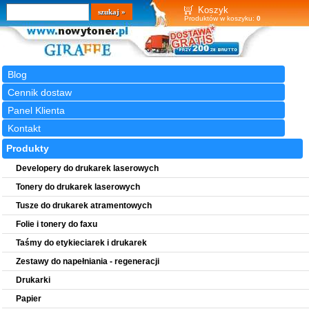
Wyszukiwarka
szukaj
Koszyk
Produktów w koszyku:
0
Blog
Cennik dostaw
Panel Klienta
Kontakt
Produkty
Developery do drukarek laserowych
Tonery do drukarek laserowych
Tusze do drukarek atramentowych
Folie i tonery do faxu
Taśmy do etykieciarek i drukarek
Zestawy do napełniania - regeneracji
Drukarki
Papier