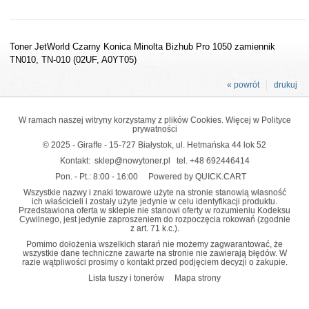
Toner JetWorld Czarny Konica Minolta Bizhub Pro 1050 zamiennik
TN010, TN-010 (02UF, A0YT05)
« powrót
drukuj
W ramach naszej witryny korzystamy z plików Cookies. Więcej w
Polityce
prywatności
© 2025 - Giraffe - 15-727 Białystok, ul. Hetmańska 44 lok 52
Kontakt:
sklep@nowytoner.pl
tel.
+48 692446414
Pon. - Pt.: 8:00 - 16:00
Powered by QUICK.CART
Wszystkie nazwy i znaki towarowe użyte na stronie stanowią własność
ich właścicieli i zostały użyte jedynie w celu identyfikacji produktu.
Przedstawiona oferta w sklepie nie stanowi oferty w rozumieniu Kodeksu
Cywilnego, jest jedynie zaproszeniem do rozpoczęcia rokowań (zgodnie
z art. 71 k.c.).
Pomimo dołożenia wszelkich starań nie możemy zagwarantować, że
wszystkie dane techniczne zawarte na stronie nie zawierają błędów. W
razie wątpliwości prosimy o kontakt przed podjęciem decyzji o zakupie.
Lista tuszy i tonerów
Mapa strony