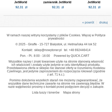
JetWorld
zamiennik JetWorld
JetWorld
92.31
zł
92.31
zł
92.31
zł
« powrót
drukuj
W ramach naszej witryny korzystamy z plików Cookies. Więcej w
Polityce
prywatności
© 2025 - Giraffe - 15-727 Białystok, ul. Hetmańska 44 lok 52
Kontakt:
sklep@nowytoner.pl
tel.
+48 692446414
Pon. - Pt.: 8:00 - 16:00
Powered by QUICK.CART
Wszystkie nazwy i znaki towarowe użyte na stronie stanowią własność
ich właścicieli i zostały użyte jedynie w celu identyfikacji produktu.
Przedstawiona oferta w sklepie nie stanowi oferty w rozumieniu Kodeksu
Cywilnego, jest jedynie zaproszeniem do rozpoczęcia rokowań (zgodnie
z art. 71 k.c.).
Pomimo dołożenia wszelkich starań nie możemy zagwarantować, że
wszystkie dane techniczne zawarte na stronie nie zawierają błędów. W
razie wątpliwości prosimy o kontakt przed podjęciem decyzji o zakupie.
Lista tuszy i tonerów
Mapa strony