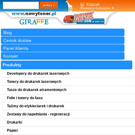
Wyszukiwarka
szukaj
Koszyk
Produktów w koszyku:
0
Blog
Cennik dostaw
Panel Klienta
Kontakt
Produkty
Developery do drukarek laserowych
Tonery do drukarek laserowych
Tusze do drukarek atramentowych
Folie i tonery do faxu
Taśmy do etykieciarek i drukarek
Zestawy do napełniania - regeneracji
Drukarki
Papier