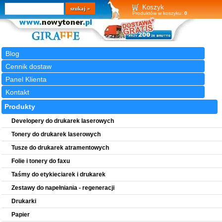
Wyszukiwarka
szukaj
Koszyk
Produktów w koszyku:
0
Blog
Cennik dostaw
Panel Klienta
Kontakt
Produkty
Developery do drukarek laserowych
Tonery do drukarek laserowych
Tusze do drukarek atramentowych
Folie i tonery do faxu
Taśmy do etykieciarek i drukarek
Zestawy do napełniania - regeneracji
Drukarki
Papier