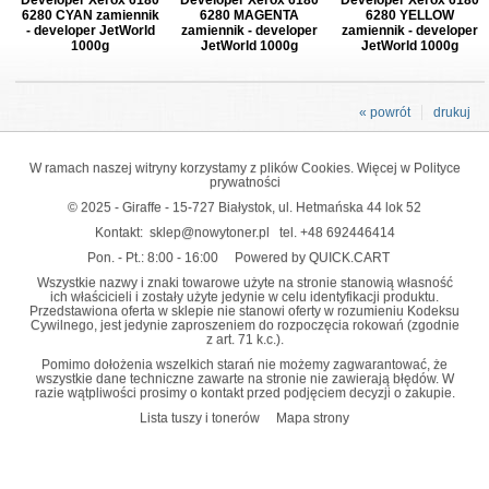
6280 CYAN zamiennik
6280 MAGENTA
6280 YELLOW
- developer JetWorld
zamiennik - developer
zamiennik - developer
1000g
JetWorld 1000g
JetWorld 1000g
« powrót
drukuj
W ramach naszej witryny korzystamy z plików Cookies. Więcej w
Polityce
prywatności
© 2025 - Giraffe - 15-727 Białystok, ul. Hetmańska 44 lok 52
Kontakt:
sklep@nowytoner.pl
tel.
+48 692446414
Pon. - Pt.: 8:00 - 16:00
Powered by QUICK.CART
Wszystkie nazwy i znaki towarowe użyte na stronie stanowią własność
ich właścicieli i zostały użyte jedynie w celu identyfikacji produktu.
Przedstawiona oferta w sklepie nie stanowi oferty w rozumieniu Kodeksu
Cywilnego, jest jedynie zaproszeniem do rozpoczęcia rokowań (zgodnie
z art. 71 k.c.).
Pomimo dołożenia wszelkich starań nie możemy zagwarantować, że
wszystkie dane techniczne zawarte na stronie nie zawierają błędów. W
razie wątpliwości prosimy o kontakt przed podjęciem decyzji o zakupie.
Lista tuszy i tonerów
Mapa strony