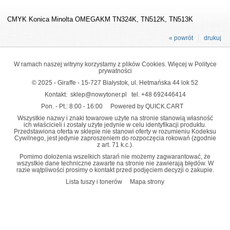
CMYK Konica Minolta OMEGAKM TN324K, TN512K, TN513K
« powrót
drukuj
W ramach naszej witryny korzystamy z plików Cookies. Więcej w
Polityce
prywatności
© 2025 - Giraffe - 15-727 Białystok, ul. Hetmańska 44 lok 52
Kontakt:
sklep@nowytoner.pl
tel.
+48 692446414
Pon. - Pt.: 8:00 - 16:00
Powered by QUICK.CART
Wszystkie nazwy i znaki towarowe użyte na stronie stanowią własność
ich właścicieli i zostały użyte jedynie w celu identyfikacji produktu.
Przedstawiona oferta w sklepie nie stanowi oferty w rozumieniu Kodeksu
Cywilnego, jest jedynie zaproszeniem do rozpoczęcia rokowań (zgodnie
z art. 71 k.c.).
Pomimo dołożenia wszelkich starań nie możemy zagwarantować, że
wszystkie dane techniczne zawarte na stronie nie zawierają błędów. W
razie wątpliwości prosimy o kontakt przed podjęciem decyzji o zakupie.
Lista tuszy i tonerów
Mapa strony