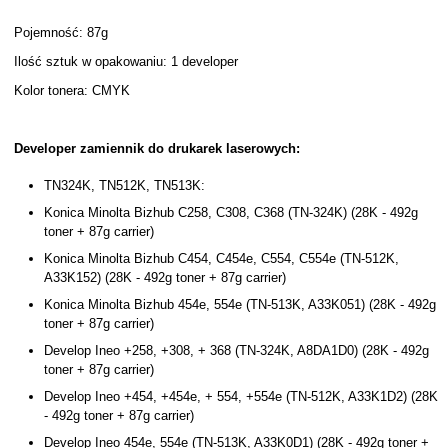
Pojemność: 87g
Ilość sztuk w opakowaniu: 1 developer
Kolor tonera: CMYK
Developer zamiennik do drukarek laserowych:
TN324K, TN512K, TN513K:
Konica Minolta Bizhub C258, C308, C368 (TN-324K) (28K - 492g
toner + 87g carrier)
Konica Minolta Bizhub C454, C454e, C554, C554e (TN-512K,
A33K152) (28K - 492g toner + 87g carrier)
Konica Minolta Bizhub 454e, 554e (TN-513K, A33K051) (28K - 492g
toner + 87g carrier)
Develop Ineo +258, +308, + 368 (TN-324K, A8DA1D0) (28K - 492g
toner + 87g carrier)
Develop Ineo +454, +454e, + 554, +554e (TN-512K, A33K1D2) (28K
- 492g toner + 87g carrier)
Develop Ineo 454e, 554e (TN-513K, A33K0D1) (28K - 492g toner +