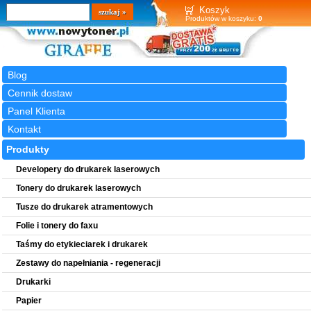
Wyszukiwarka
szukaj
Koszyk
Produktów w koszyku:
0
Blog
Cennik dostaw
Panel Klienta
Kontakt
Produkty
Developery do drukarek laserowych
Tonery do drukarek laserowych
Tusze do drukarek atramentowych
Folie i tonery do faxu
Taśmy do etykieciarek i drukarek
Zestawy do napełniania - regeneracji
Drukarki
Papier