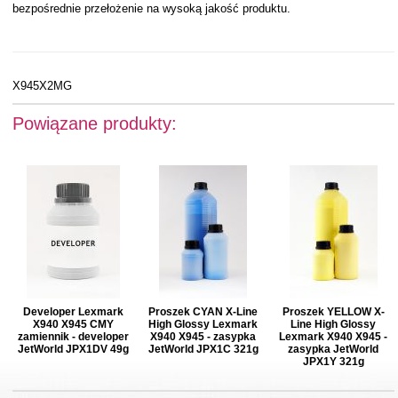
bezpośrednie przełożenie na wysoką jakość produktu.
X945X2MG
Powiązane produkty:
Developer Lexmark
Proszek CYAN X-Line
Proszek YELLOW X-
X940 X945 CMY
High Glossy Lexmark
Line High Glossy
zamiennik - developer
X940 X945 - zasypka
Lexmark X940 X945 -
JetWorld JPX1DV 49g
JetWorld JPX1C 321g
zasypka JetWorld
JPX1Y 321g