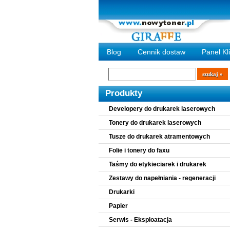
Blog
Cennik dostaw
Panel Kl
Wyszukiwarka
szukaj
Produkty
Developery do drukarek laserowych
Tonery do drukarek laserowych
Tusze do drukarek atramentowych
Folie i tonery do faxu
Taśmy do etykieciarek i drukarek
Zestawy do napełniania - regeneracji
Drukarki
Papier
Serwis - Eksploatacja