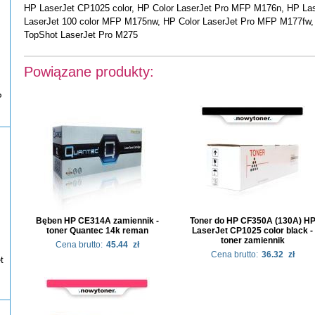
HP LaserJet CP1025 color, HP Color LaserJet Pro MFP M176n, HP La
LaserJet 100 color MFP M175nw, HP Color LaserJet Pro MFP M177fw,
TopShot LaserJet Pro M275
Powiązane produkty:
P
Bęben HP CE314A zamiennik -
Toner do HP CF350A (130A) H
toner Quantec 14k reman
LaserJet CP1025 color black -
toner zamiennik
Cena brutto:
45.44
zł
Cena brutto:
36.32
zł
t