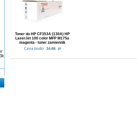
Toner do HP CF353A (130A) HP
LaserJet 100 color MFP M175a
magenta - toner zamiennik
Cena brutto:
34.66
zł
er
3k