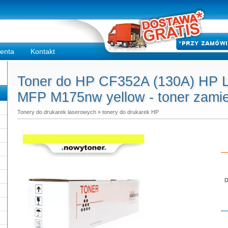
ienta
Kontakt
Toner do HP CF352A (130A) HP La
MFP M175nw yellow - toner zami
Tonery do drukarek laserowych
»
tonery do drukarek HP
D
Do