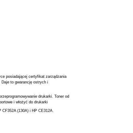
e posiadającej certyfikat zarządzania
Daje to gwarancję ostrych i
przeprogramowywanie drukarki. Toner od
portowe i włożyć do drukarki
 HP CF352A (130A) i HP CE312A.