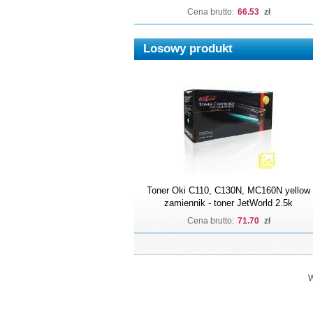
Cena brutto:
66.53
zł
Losowy produkt
Toner Oki C110, C130N, MC160N yellow
zamiennik - toner JetWorld 2.5k
Cena brutto:
71.70
zł
W