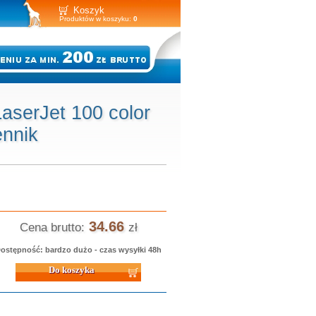
Koszyk
Produktów w koszyku:
0
serJet 100 color
ennik
34.66
Cena brutto:
zł
ostępność: bardzo dużo - czas wysyłki 48h
 koszyka