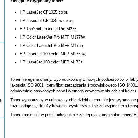
Zastępuje oryginalny toner:
HP LaserJet CP1025 color,
HP LaserJet CP1025nw color,
HP TopShot LaserJet Pro M275,
HP Color LaserJet Pro MFP M177fw,
HP Color LaserJet Pro MFP M176n,
HP LaserJet 100 color MFP M175nw,
HP LaserJet 100 color MFP M175a
Toner nieregenerowany, wyprodukowany z nowych podzespołów w fabryc
jakością ISO 9001 i certyfikat zarządzania środowiskowego ISO 14001. 
odpowiednio nasyconych barw i wiernego odwzorowania odcieni koloru.
Toner wyposażony w najnowszy chip dzięki czemu nie jest wymagane 
er
razu nadaje się do użytkowania, wystarczy zdjąć zabezpieczenia trans
Toner zamiennik w pełni funkcjonalnie zastępujący oryginalne tonery