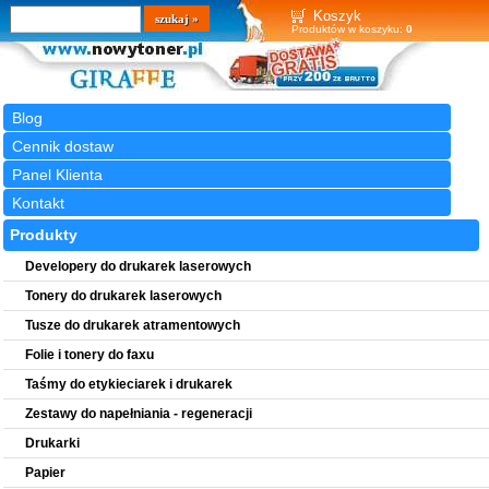
Wyszukiwarka
szukaj
Koszyk
Produktów w koszyku:
0
Blog
Cennik dostaw
Panel Klienta
Kontakt
Produkty
Developery do drukarek laserowych
Tonery do drukarek laserowych
Tusze do drukarek atramentowych
Folie i tonery do faxu
Taśmy do etykieciarek i drukarek
Zestawy do napełniania - regeneracji
Drukarki
Papier