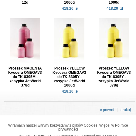
12g
1000g
1000g
418.20
zł
418.20
zł
Proszek MAGENTA
Proszek YELLOW
Proszek YELLOW
Kyocera OMEGAV3
Kyocera OMEGAV3
Kyocera OMEGAV3
do TK-8305M -
do TK-8305Y -
do TK-8305Y -
zasypka JetWorld
zasypka JetWorld
zasypka JetWorld
378g
1000g
378g
418.20
zł
« powrót
drukuj
W ramach naszej witryny korzystamy z plików Cookies. Więcej w
Polityce
prywatności