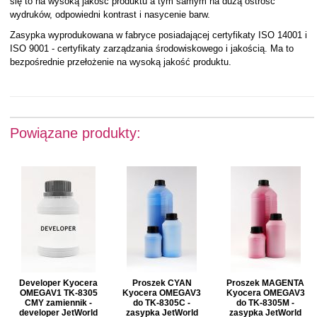
się to na wysoką jakość produktu a tym samym na dużą ostrość
wydruków, odpowiedni kontrast i nasycenie barw.
Zasypka wyprodukowana w fabryce posiadającej certyfikaty ISO 14001 i
ISO 9001 - certyfikaty zarządzania środowiskowego i jakością. Ma to
bezpośrednie przełożenie na wysoką jakość produktu.
Powiązane produkty:
Developer Kyocera
Proszek CYAN
Proszek MAGENTA
OMEGAV1 TK-8305
Kyocera OMEGAV3
Kyocera OMEGAV3
CMY zamiennik -
do TK-8305C -
do TK-8305M -
developer JetWorld
zasypka JetWorld
zasypka JetWorld