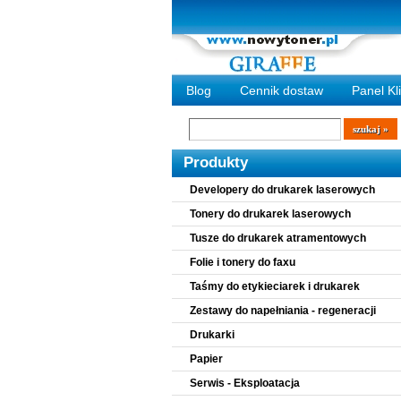
Blog
Cennik dostaw
Panel Kl
Wyszukiwarka
szukaj
Produkty
Developery do drukarek laserowych
Tonery do drukarek laserowych
Tusze do drukarek atramentowych
Folie i tonery do faxu
Taśmy do etykieciarek i drukarek
Zestawy do napełniania - regeneracji
Drukarki
Papier
Serwis - Eksploatacja