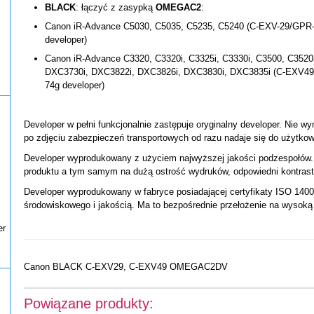
BLACK
: łączyć z zasypką
OMEGAC2
:
Canon iR-Advance C5030, C5035, C5235, C5240 (C-EXV-29/GPR-3
developer)
Canon iR-Advance C3320, C3320i, C3325i, C3330i, C3500, C3520
DXC3730i, DXC3822i, DXC3826i, DXC3830i, DXC3835i (C-EXV49/
74g developer)
Developer w pełni funkcjonalnie zastępuje oryginalny developer. Nie wy
po zdjęciu zabezpieczeń transportowych od razu nadaje się do użytkow
Developer wyprodukowany z użyciem najwyższej jakości podzespołów. 
produktu a tym samym na dużą ostrość wydruków, odpowiedni kontrast 
Developer wyprodukowany w fabryce posiadającej certyfikaty ISO 14001
środowiskowego i jakością. Ma to bezpośrednie przełożenie na wysoką
er
Canon BLACK C-EXV29, C-EXV49 OMEGAC2DV
Powiązane produkty: