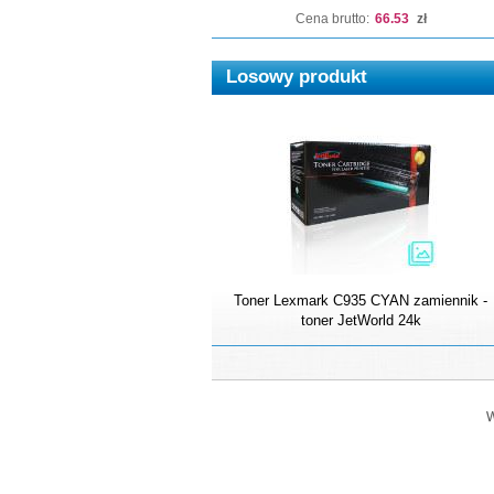
Cena brutto:
66.53
zł
Losowy produkt
Toner Lexmark C935 CYAN zamiennik -
toner JetWorld 24k
W