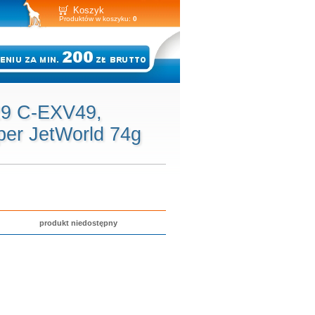
Koszyk
Produktów w koszyku:
0
9 C-EXV49,
er JetWorld 74g
produkt niedostępny