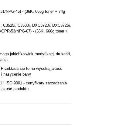
1/NPG-46) - (36K, 666g toner + 74g
i, C3525i, C3530i, DXC3720i, DXC3725i,
GPR-53/NPG-67) - (36K, 666g toner +
maga jakichkolwiek modyfikacji drukarki,
ania.
Przekłada się to na wysoką jakość
i nasycenie barw.
 i ISO 9001 - certyfikaty zarządzania
 jakość produktu.