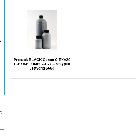
P
Proszek BLACK Canon C-EXV29
C-EXV49, OMEGAC2C - zasypka
JetWorld 666g
t