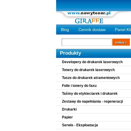
Blog
Cennik dostaw
Panel Kl
Wyszukiwarka
szukaj
Produkty
Developery do drukarek laserowych
Tonery do drukarek laserowych
Tusze do drukarek atramentowych
Folie i tonery do faxu
Taśmy do etykieciarek i drukarek
Zestawy do napełniania - regeneracji
Drukarki
Papier
Serwis - Eksploatacja