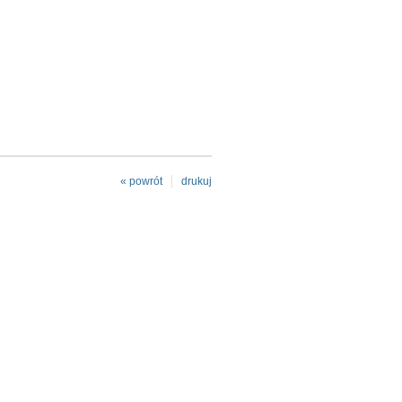
« powrót
drukuj