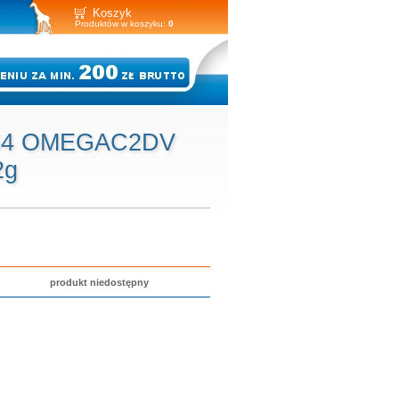
Koszyk
Produktów w koszyku:
0
V54 OMEGAC2DV
2g
produkt niedostępny