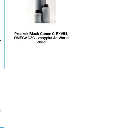
Proszek Black Canon C-EXV54,
OMEGAC2C - zasypka JetWorld
P
288g
t