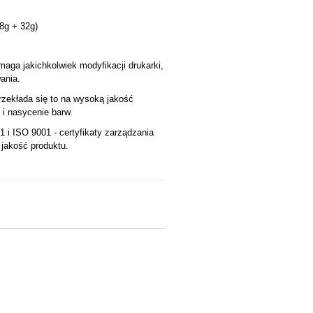
8g + 32g)
maga jakichkolwiek modyfikacji drukarki,
ania.
zekłada się to na wysoką jakość
i nasycenie barw.
 i ISO 9001 - certyfikaty zarządzania
 jakość produktu.