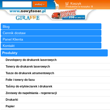
Wyszukiwarka
szukaj
Koszyk
Produktów w koszyku:
0
Blog
Cennik dostaw
Panel Klienta
Kontakt
Produkty
Developery do drukarek laserowych
Tonery do drukarek laserowych
Tusze do drukarek atramentowych
Folie i tonery do faxu
Taśmy do etykieciarek i drukarek
Zestawy do napełniania - regeneracji
Drukarki
Papier