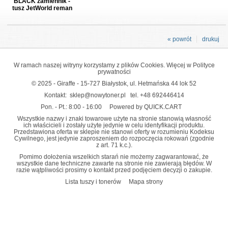
BLACK zamiennik -
tusz JetWorld reman
« powrót
drukuj
W ramach naszej witryny korzystamy z plików Cookies. Więcej w
Polityce
prywatności
© 2025 - Giraffe - 15-727 Białystok, ul. Hetmańska 44 lok 52
Kontakt:
sklep@nowytoner.pl
tel.
+48 692446414
Pon. - Pt.: 8:00 - 16:00
Powered by QUICK.CART
Wszystkie nazwy i znaki towarowe użyte na stronie stanowią własność
ich właścicieli i zostały użyte jedynie w celu identyfikacji produktu.
Przedstawiona oferta w sklepie nie stanowi oferty w rozumieniu Kodeksu
Cywilnego, jest jedynie zaproszeniem do rozpoczęcia rokowań (zgodnie
z art. 71 k.c.).
Pomimo dołożenia wszelkich starań nie możemy zagwarantować, że
wszystkie dane techniczne zawarte na stronie nie zawierają błędów. W
razie wątpliwości prosimy o kontakt przed podjęciem decyzji o zakupie.
Lista tuszy i tonerów
Mapa strony