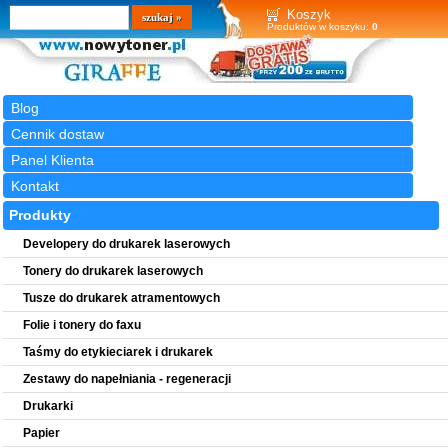
Wyszukiwarka
szukaj
Koszyk
Produktów w koszyku:
0
Blog
Cennik dostaw
Panel Klienta
Kontakt
Produkty
Developery do drukarek laserowych
Tonery do drukarek laserowych
Tusze do drukarek atramentowych
Folie i tonery do faxu
Taśmy do etykieciarek i drukarek
Zestawy do napełniania - regeneracji
Drukarki
Papier