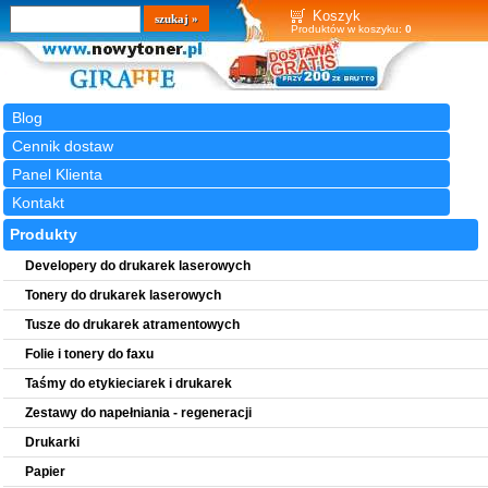
Wyszukiwarka
szukaj
Koszyk
Produktów w koszyku:
0
Blog
Cennik dostaw
Panel Klienta
Kontakt
Produkty
Developery do drukarek laserowych
Tonery do drukarek laserowych
Tusze do drukarek atramentowych
Folie i tonery do faxu
Taśmy do etykieciarek i drukarek
Zestawy do napełniania - regeneracji
Drukarki
Papier