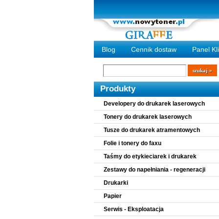
Blog
Cennik dostaw
Panel Kl
Wyszukiwarka
szukaj
Produkty
Developery do drukarek laserowych
Tonery do drukarek laserowych
Tusze do drukarek atramentowych
Folie i tonery do faxu
Taśmy do etykieciarek i drukarek
Zestawy do napełniania - regeneracji
Drukarki
Papier
Serwis - Eksploatacja