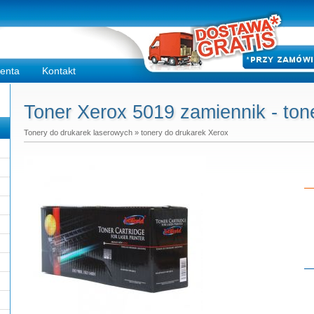
ienta
Kontakt
Toner Xerox 5019 zamiennik - ton
Tonery do drukarek laserowych
»
tonery do drukarek Xerox
Do