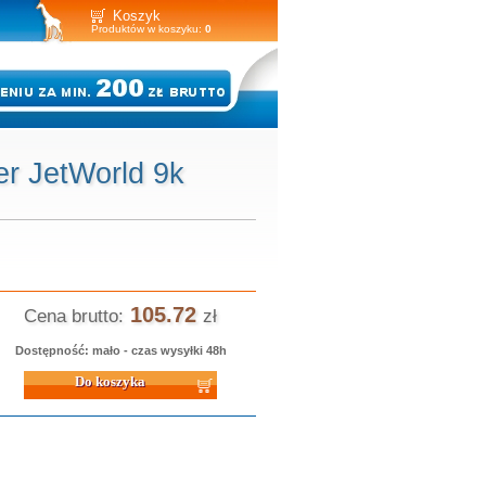
Koszyk
Produktów w koszyku:
0
er JetWorld 9k
105.72
Cena brutto:
zł
Dostępność: mało - czas wysyłki 48h
 koszyka