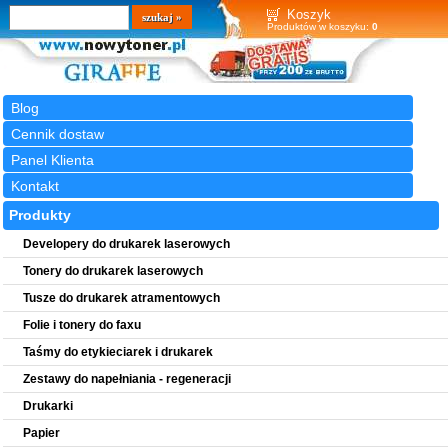
Wyszukiwarka
szukaj
Koszyk
Produktów w koszyku:
0
Blog
Cennik dostaw
Panel Klienta
Kontakt
Produkty
Developery do drukarek laserowych
Tonery do drukarek laserowych
Tusze do drukarek atramentowych
Folie i tonery do faxu
Taśmy do etykieciarek i drukarek
Zestawy do napełniania - regeneracji
Drukarki
Papier