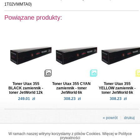
1T02VMMTA0)
Powiązane produkty:
Toner Utax 355
Toner Utax 355 CYAN
Toner Utax 355
BLACK zamiennik -
zamiennik - toner
YELLOW zamiennik -
toner JetWorld 12k
JetWorld 6k
toner JetWorld 6k
249.01
zł
308.23
zł
308.23
zł
« powrót
drukuj
W ramach naszej witryny korzystamy z plików Cookies. Więcej w
Polityce
prywatności