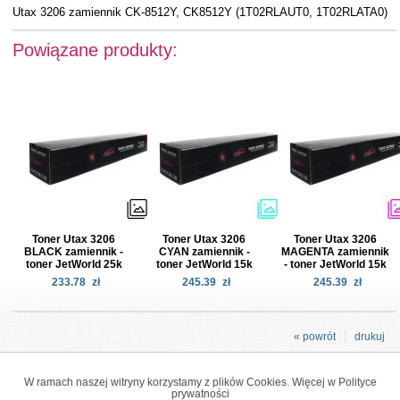
Utax 3206 zamiennik CK-8512Y, CK8512Y (1T02RLAUT0, 1T02RLATA0)
Powiązane produkty:
Toner Utax 3206
Toner Utax 3206
Toner Utax 3206
BLACK zamiennik -
CYAN zamiennik -
MAGENTA zamiennik
toner JetWorld 25k
toner JetWorld 15k
- toner JetWorld 15k
233.78
zł
245.39
zł
245.39
zł
« powrót
drukuj
W ramach naszej witryny korzystamy z plików Cookies. Więcej w
Polityce
prywatności