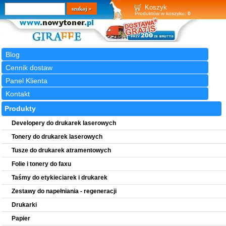
Wyszukiwarka
szukaj
Koszyk
Produktów w koszyku:
0
Blog
Cennik dostaw
Panel Klienta
Kontakt
Produkty
Developery do drukarek laserowych
Tonery do drukarek laserowych
Tusze do drukarek atramentowych
Folie i tonery do faxu
Taśmy do etykieciarek i drukarek
Zestawy do napełniania - regeneracji
Drukarki
Papier