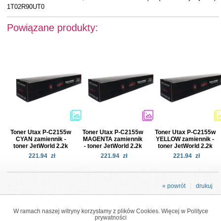
1T02R90UT0
Powiązane produkty:
Toner Utax P-C2155w
Toner Utax P-C2155w
Toner Utax P-C2155w
CYAN zamiennik -
MAGENTA zamiennik
YELLOW zamiennik -
toner JetWorld 2.2k
- toner JetWorld 2.2k
toner JetWorld 2.2k
221.94
zł
221.94
zł
221.94
zł
« powrót
drukuj
W ramach naszej witryny korzystamy z plików Cookies. Więcej w
Polityce
prywatności