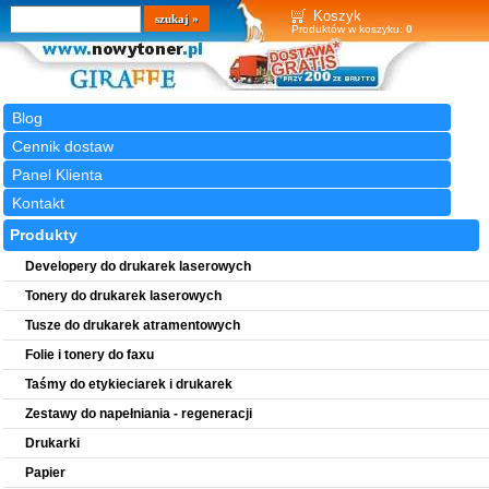
Wyszukiwarka
szukaj
Koszyk
Produktów w koszyku:
0
Blog
Cennik dostaw
Panel Klienta
Kontakt
Produkty
Developery do drukarek laserowych
Tonery do drukarek laserowych
Tusze do drukarek atramentowych
Folie i tonery do faxu
Taśmy do etykieciarek i drukarek
Zestawy do napełniania - regeneracji
Drukarki
Papier