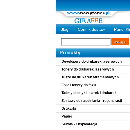
Blog
Cennik dostaw
Panel Kl
Wyszukiwarka
szukaj
Produkty
Developery do drukarek laserowych
Tonery do drukarek laserowych
Tusze do drukarek atramentowych
Folie i tonery do faxu
Taśmy do etykieciarek i drukarek
Zestawy do napełniania - regeneracji
Drukarki
Papier
Serwis - Eksploatacja