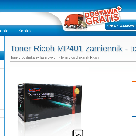
ienta
Kontakt
Toner Ricoh MP401 zamiennik - to
Tonery do drukarek laserowych
»
tonery do drukarek Ricoh
Do