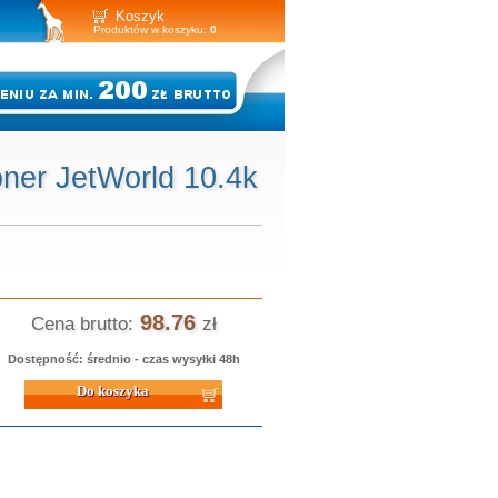
Koszyk
Produktów w koszyku:
0
ner JetWorld 10.4k
98.76
Cena brutto:
zł
Dostępność: średnio - czas wysyłki 48h
 koszyka