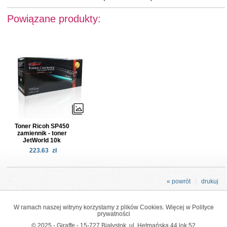
Powiązane produkty:
Toner Ricoh SP450
zamiennik - toner
JetWorld 10k
223.63
zł
« powrót
drukuj
W ramach naszej witryny korzystamy z plików Cookies. Więcej w
Polityce
prywatności
© 2025 - Giraffe - 15-727 Białystok, ul. Hetmańska 44 lok 52