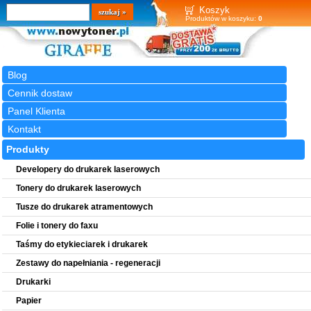
Wyszukiwarka
szukaj
Koszyk
Produktów w koszyku:
0
Blog
Cennik dostaw
Panel Klienta
Kontakt
Produkty
Developery do drukarek laserowych
Tonery do drukarek laserowych
Tusze do drukarek atramentowych
Folie i tonery do faxu
Taśmy do etykieciarek i drukarek
Zestawy do napełniania - regeneracji
Drukarki
Papier