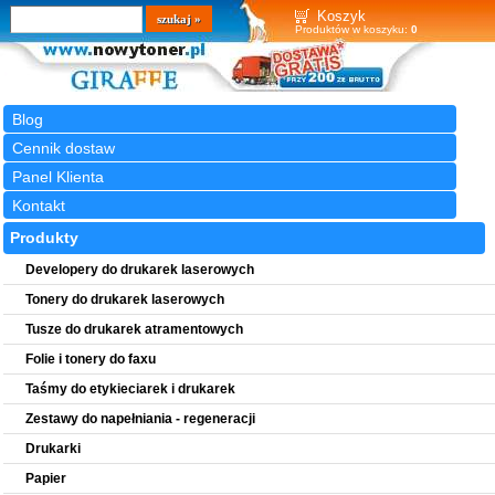
Wyszukiwarka
szukaj
Koszyk
Produktów w koszyku:
0
Blog
Cennik dostaw
Panel Klienta
Kontakt
Produkty
Developery do drukarek laserowych
Tonery do drukarek laserowych
Tusze do drukarek atramentowych
Folie i tonery do faxu
Taśmy do etykieciarek i drukarek
Zestawy do napełniania - regeneracji
Drukarki
Papier