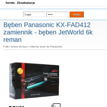
Serwis - Eksploatacja
Bęben Panasonic KX-FAD412
zamiennik - bęben JetWorld 6k
reman
Folie i tonery do faxu
»
folia fax toner do Panasonic