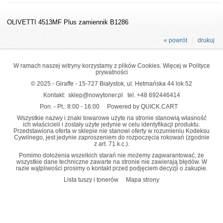
OLIVETTI 4513MF Plus zamiennik B1286
« powrót
drukuj
W ramach naszej witryny korzystamy z plików Cookies. Więcej w
Polityce
prywatności
© 2025 - Giraffe - 15-727 Białystok, ul. Hetmańska 44 lok 52
Kontakt:
sklep@nowytoner.pl
tel.
+48 692446414
Pon. - Pt.: 8:00 - 16:00
Powered by QUICK.CART
Wszystkie nazwy i znaki towarowe użyte na stronie stanowią własność
ich właścicieli i zostały użyte jedynie w celu identyfikacji produktu.
Przedstawiona oferta w sklepie nie stanowi oferty w rozumieniu Kodeksu
Cywilnego, jest jedynie zaproszeniem do rozpoczęcia rokowań (zgodnie
z art. 71 k.c.).
Pomimo dołożenia wszelkich starań nie możemy zagwarantować, że
wszystkie dane techniczne zawarte na stronie nie zawierają błędów. W
razie wątpliwości prosimy o kontakt przed podjęciem decyzji o zakupie.
Lista tuszy i tonerów
Mapa strony