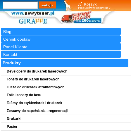
Wyszukiwarka
szukaj
Koszyk
Produktów w koszyku:
0
Blog
Cennik dostaw
Panel Klienta
Kontakt
Produkty
Developery do drukarek laserowych
Tonery do drukarek laserowych
Tusze do drukarek atramentowych
Folie i tonery do faxu
Taśmy do etykieciarek i drukarek
Zestawy do napełniania - regeneracji
Drukarki
Papier