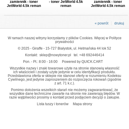
zamiennik - toner
- toner JetWorld 4.5k
zamiennik - toner
JetWorld 4.5k reman
reman
JetWorld 4.5k reman
« powrót
drukuj
W ramach naszej witryny korzystamy z plików Cookies. Więcej w
Polityce
prywatności
© 2025 - Giraffe - 15-727 Białystok, ul. Hetmańska 44 lok 52
Kontakt:
sklep@nowytoner.pl
tel.
+48 692446414
Pon. - Pt.: 8:00 - 16:00
Powered by QUICK.CART
Wszystkie nazwy i znaki towarowe użyte na stronie stanowią własność
ich właścicieli i zostały użyte jedynie w celu identyfikacji produktu.
Przedstawiona oferta w sklepie nie stanowi oferty w rozumieniu Kodeksu
Cywilnego, jest jedynie zaproszeniem do rozpoczęcia rokowań (zgodnie
z art. 71 k.c.).
Pomimo dołożenia wszelkich starań nie możemy zagwarantować, że
wszystkie dane techniczne zawarte na stronie nie zawierają błędów. W
razie wątpliwości prosimy o kontakt przed podjęciem decyzji o zakupie.
Lista tuszy i tonerów
Mapa strony