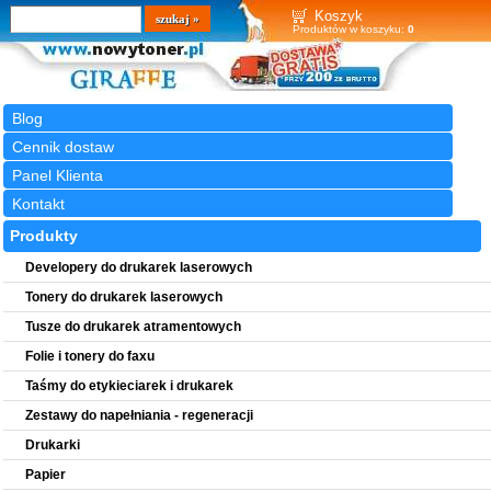
Wyszukiwarka
szukaj
Koszyk
Produktów w koszyku:
0
Blog
Cennik dostaw
Panel Klienta
Kontakt
Produkty
Developery do drukarek laserowych
Tonery do drukarek laserowych
Tusze do drukarek atramentowych
Folie i tonery do faxu
Taśmy do etykieciarek i drukarek
Zestawy do napełniania - regeneracji
Drukarki
Papier