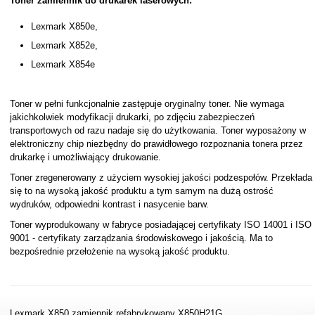
Toner zamiennik do drukarek laserowych:
Lexmark X850e,
Lexmark X852e,
Lexmark X854e
Toner w pełni funkcjonalnie zastępuje oryginalny toner. Nie wymaga
jakichkolwiek modyfikacji drukarki, po zdjęciu zabezpieczeń
transportowych od razu nadaje się do użytkowania. Toner wyposażony w
elektroniczny chip niezbędny do prawidłowego rozpoznania tonera przez
drukarkę i umożliwiający drukowanie.
Toner zregenerowany z użyciem wysokiej jakości podzespołów. Przekłada
się to na wysoką jakość produktu a tym samym na dużą ostrość
wydruków, odpowiedni kontrast i nasycenie barw.
Toner wyprodukowany w fabryce posiadającej certyfikaty ISO 14001 i ISO
9001 - certyfikaty zarządzania środowiskowego i jakością. Ma to
bezpośrednie przełożenie na wysoką jakość produktu.
Lexmark X850 zamiennik refabrykowany X850H21G