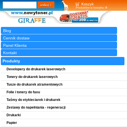
Wyszukiwarka
szukaj
Koszyk
Produktów w koszyku:
0
Blog
Cennik dostaw
Panel Klienta
Kontakt
Produkty
Developery do drukarek laserowych
Tonery do drukarek laserowych
Tusze do drukarek atramentowych
Folie i tonery do faxu
Taśmy do etykieciarek i drukarek
Zestawy do napełniania - regeneracji
Drukarki
Papier