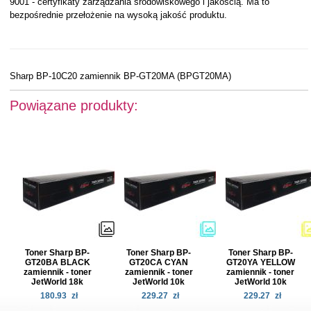
9001 - certyfikaty zarządzania środowiskowego i jakością. Ma to
bezpośrednie przełożenie na wysoką jakość produktu.
Sharp BP-10C20 zamiennik BP-GT20MA (BPGT20MA)
Powiązane produkty:
Toner Sharp BP-
Toner Sharp BP-
Toner Sharp BP-
GT20BA BLACK
GT20CA CYAN
GT20YA YELLOW
zamiennik - toner
zamiennik - toner
zamiennik - toner
JetWorld 18k
JetWorld 10k
JetWorld 10k
180.93
zł
229.27
zł
229.27
zł