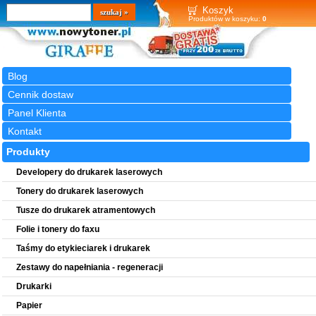
Wyszukiwarka
szukaj
Koszyk
Produktów w koszyku:
0
Blog
Cennik dostaw
Panel Klienta
Kontakt
Produkty
Developery do drukarek laserowych
Tonery do drukarek laserowych
Tusze do drukarek atramentowych
Folie i tonery do faxu
Taśmy do etykieciarek i drukarek
Zestawy do napełniania - regeneracji
Drukarki
Papier