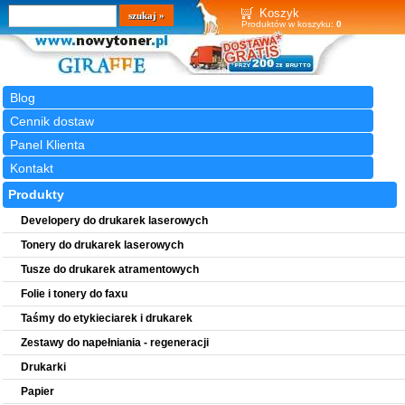
Wyszukiwarka
szukaj
Koszyk
Produktów w koszyku:
0
Blog
Cennik dostaw
Panel Klienta
Kontakt
Produkty
Developery do drukarek laserowych
Tonery do drukarek laserowych
Tusze do drukarek atramentowych
Folie i tonery do faxu
Taśmy do etykieciarek i drukarek
Zestawy do napełniania - regeneracji
Drukarki
Papier