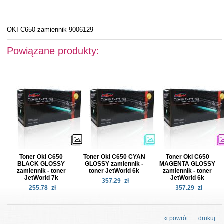
OKI C650 zamiennik 9006129
Powiązane produkty:
Toner Oki C650
Toner Oki C650 CYAN
Toner Oki C650
BLACK GLOSSY
GLOSSY zamiennik -
MAGENTA GLOSSY
zamiennik - toner
toner JetWorld 6k
zamiennik - toner
JetWorld 7k
JetWorld 6k
357.29
zł
255.78
zł
357.29
zł
« powrót
drukuj