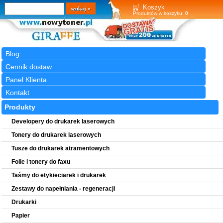
Wyszukiwarka
szukaj
Koszyk
Produktów w koszyku:
0
Blog
Cennik dostaw
Panel Klienta
Kontakt
Produkty
Developery do drukarek laserowych
Tonery do drukarek laserowych
Tusze do drukarek atramentowych
Folie i tonery do faxu
Taśmy do etykieciarek i drukarek
Zestawy do napełniania - regeneracji
Drukarki
Papier