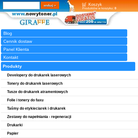
Wyszukiwarka
szukaj
Koszyk
Produktów w koszyku:
0
Blog
Cennik dostaw
Panel Klienta
Kontakt
Produkty
Developery do drukarek laserowych
Tonery do drukarek laserowych
Tusze do drukarek atramentowych
Folie i tonery do faxu
Taśmy do etykieciarek i drukarek
Zestawy do napełniania - regeneracji
Drukarki
Papier