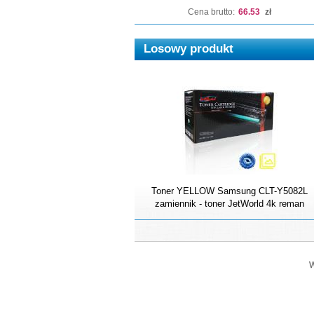
Cena brutto:
66.53
zł
Losowy produkt
Toner YELLOW Samsung CLT-Y5082L
zamiennik - toner JetWorld 4k reman
W