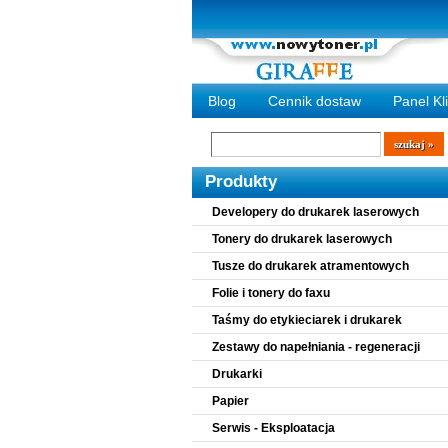
Blog
Cennik dostaw
Panel Kl
Wyszukiwarka
szukaj
Produkty
Developery do drukarek laserowych
Tonery do drukarek laserowych
Tusze do drukarek atramentowych
Folie i tonery do faxu
Taśmy do etykieciarek i drukarek
Zestawy do napełniania - regeneracji
Drukarki
Papier
Serwis - Eksploatacja