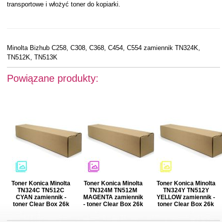
transportowe i włożyć toner do kopiarki.
Minolta Bizhub C258, C308, C368, C454, C554 zamiennik TN324K,
TN512K, TN513K
Powiązane produkty:
Toner Konica Minolta
Toner Konica Minolta
Toner Konica Minolta
TN324C TN512C
TN324M TN512M
TN324Y TN512Y
CYAN zamiennik -
MAGENTA zamiennik
YELLOW zamiennik -
toner Clear Box 26k
- toner Clear Box 26k
toner Clear Box 26k