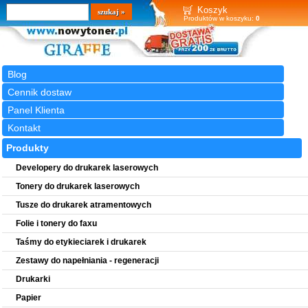
Wyszukiwarka
szukaj
Koszyk
Produktów w koszyku:
0
Blog
Cennik dostaw
Panel Klienta
Kontakt
Produkty
Developery do drukarek laserowych
Tonery do drukarek laserowych
Tusze do drukarek atramentowych
Folie i tonery do faxu
Taśmy do etykieciarek i drukarek
Zestawy do napełniania - regeneracji
Drukarki
Papier