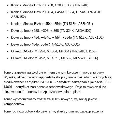
Konica Minolta Bizhub C258, C308, C368 (TN-324K)
Konica Minolta Bizhub C454, C454e, C554, C554e (TN-512K,
A33K152)
Konica Minolta Bizhub 454e, 554e (TN-513K, A33K051)
Develop Ineo +258, +308, + 368 (TN-324K, A8DA1D0)
Develop Ineo +454, +454e, + 554, +554e (TN-512K, A33K1D2)
Develop Ineo 454e, 554e (TN-513K, A33K0D1)
Olivetti D-Color MF254, MF304, MF364 (TN-324K, B1166)
Olivetti D-Color MF452, MF452+, MF552, MF552+ (B1026)
Tonery zapewniają wydruki o intensywnym kolorze i nasyceniu barw.
Wysoką jakość zapewniają certyfikaty przyznane zakładom w których są
produkowane: certyfikat ISO 9001 - certyfikat zarządzania jakością i ISO
14001 - certyfikat zarządzania środowiskowego. Daje to również dużą
niezawodność tonerów i bezpieczeństwo dla kopiarki.
Toner wyprodukowany został ze 100% nowych, wysokiej jakości
komponentów.
Toner od razu gotowy do użycia, wystarczy usunąć zabezpieczenia