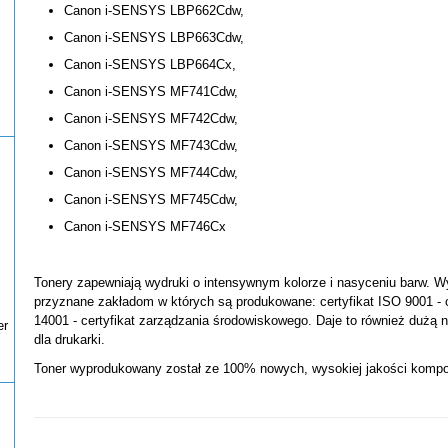
Canon i-SENSYS LBP662Cdw,
Canon i-SENSYS LBP663Cdw,
Canon i-SENSYS LBP664Cx,
Canon i-SENSYS MF741Cdw,
Canon i-SENSYS MF742Cdw,
Canon i-SENSYS MF743Cdw,
Canon i-SENSYS MF744Cdw,
Canon i-SENSYS MF745Cdw,
Canon i-SENSYS MF746Cx
Tonery zapewniają wydruki o intensywnym kolorze i nasyceniu barw. W
przyznane zakładom w których są produkowane: certyfikat ISO 9001 - c
14001 - certyfikat zarządzania środowiskowego. Daje to również dużą
er
dla drukarki.
Toner wyprodukowany został ze 100% nowych, wysokiej jakości komp