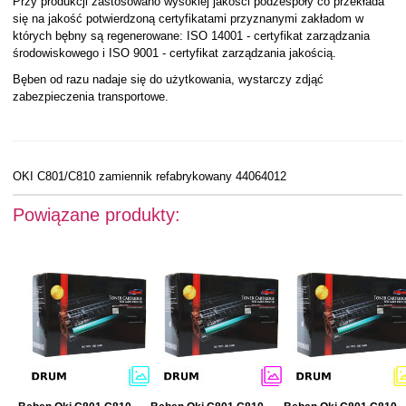
Przy produkcji zastosowano wysokiej jakości podzespoły co przekłada
się na jakość potwierdzoną certyfikatami przyznanymi zakładom w
których bębny są regenerowane: ISO 14001 - certyfikat zarządzania
środowiskowego i ISO 9001 - certyfikat zarządzania jakością.
Bęben od razu nadaje się do użytkowania, wystarczy zdjąć
zabezpieczenia transportowe.
OKI C801/C810 zamiennik refabrykowany 44064012
Powiązane produkty: