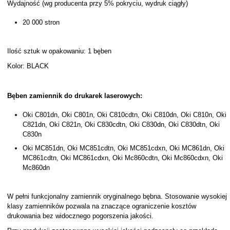
Wydajność (wg producenta przy 5% pokryciu, wydruk ciągły)
20 000 stron
Ilość sztuk w opakowaniu: 1 bęben
Kolor: BLACK
Bęben zamiennik do drukarek laserowych:
Oki C801dn, Oki C801n, Oki C810cdtn, Oki C810dn, Oki C810n, Oki
C821dn, Oki C821n, Oki C830cdtn, Oki C830dn, Oki C830dtn, Oki
C830n
Oki MC851dn, Oki MC851cdtn, Oki MC851cdxn, Oki MC861dn, Oki
MC861cdtn, Oki MC861cdxn, Oki Mc860cdtn, Oki Mc860cdxn, Oki
Mc860dn
W pełni funkcjonalny zamiennik oryginalnego bębna. Stosowanie wysokiej
klasy zamienników pozwala na znaczące ograniczenie kosztów
drukowania bez widocznego pogorszenia jakości.