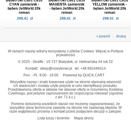
Bęben Oki C801 C810
Bęben Oki C801 C810
Bęben Oki C801 C810
CYAN zamiennik -
MAGENTA zamiennik
YELLOW zamiennik -
bęben JetWorld 20k
- bęben JetWorld 20k
bęben JetWorld 20k
reman
reman
reman
298.41
zł
298.41
zł
298.41
zł
« powrót
drukuj
W ramach naszej witryny korzystamy z plików Cookies. Więcej w
Polityce
prywatności
© 2025 - Giraffe - 15-727 Białystok, ul. Hetmańska 44 lok 52
Kontakt:
sklep@nowytoner.pl
tel.
+48 692446414
Pon. - Pt.: 8:00 - 16:00
Powered by QUICK.CART
Wszystkie nazwy i znaki towarowe użyte na stronie stanowią własność
ich właścicieli i zostały użyte jedynie w celu identyfikacji produktu.
Przedstawiona oferta w sklepie nie stanowi oferty w rozumieniu Kodeksu
Cywilnego, jest jedynie zaproszeniem do rozpoczęcia rokowań (zgodnie
z art. 71 k.c.).
Pomimo dołożenia wszelkich starań nie możemy zagwarantować, że
wszystkie dane techniczne zawarte na stronie nie zawierają błędów. W
razie wątpliwości prosimy o kontakt przed podjęciem decyzji o zakupie.
Lista tuszy i tonerów
Mapa strony