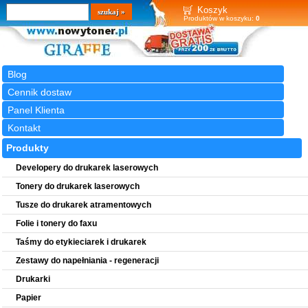
Wyszukiwarka
szukaj
Koszyk
Produktów w koszyku:
0
Blog
Cennik dostaw
Panel Klienta
Kontakt
Produkty
Developery do drukarek laserowych
Tonery do drukarek laserowych
Tusze do drukarek atramentowych
Folie i tonery do faxu
Taśmy do etykieciarek i drukarek
Zestawy do napełniania - regeneracji
Drukarki
Papier