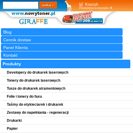
Wyszukiwarka
szukaj
Koszyk
Produktów w koszyku:
0
Blog
Cennik dostaw
Panel Klienta
Kontakt
Produkty
Developery do drukarek laserowych
Tonery do drukarek laserowych
Tusze do drukarek atramentowych
Folie i tonery do faxu
Taśmy do etykieciarek i drukarek
Zestawy do napełniania - regeneracji
Drukarki
Papier