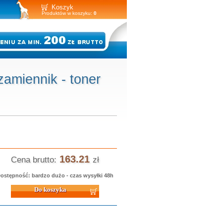
Koszyk
Produktów w koszyku:
0
miennik - toner
163.21
Cena brutto:
zł
ostępność: bardzo dużo - czas wysyłki 48h
 koszyka