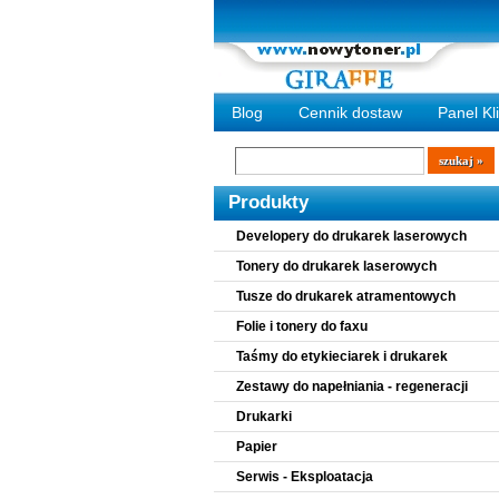
Blog
Cennik dostaw
Panel Kl
Wyszukiwarka
szukaj
Produkty
Developery do drukarek laserowych
Tonery do drukarek laserowych
Tusze do drukarek atramentowych
Folie i tonery do faxu
Taśmy do etykieciarek i drukarek
Zestawy do napełniania - regeneracji
Drukarki
Papier
Serwis - Eksploatacja