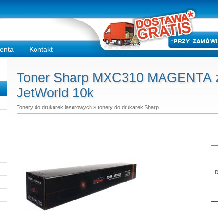
ienta
Kontakt
Toner Sharp MXC310 MAGENTA za
JetWorld 10k
Tonery do drukarek laserowych
»
tonery do drukarek Sharp
D
Do