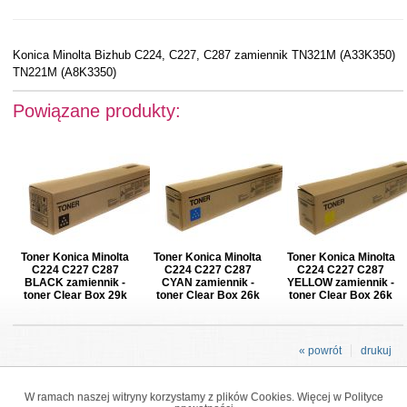
Konica Minolta Bizhub C224, C227, C287 zamiennik TN321M (A33K350)
TN221M (A8K3350)
Powiązane produkty:
Toner Konica Minolta
Toner Konica Minolta
Toner Konica Minolta
C224 C227 C287
C224 C227 C287
C224 C227 C287
BLACK zamiennik -
CYAN zamiennik -
YELLOW zamiennik -
toner Clear Box 29k
toner Clear Box 26k
toner Clear Box 26k
« powrót
drukuj
W ramach naszej witryny korzystamy z plików Cookies. Więcej w
Polityce