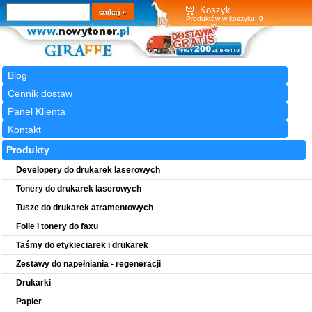
Wyszukiwarka
szukaj
Koszyk
Produktów w koszyku:
0
Blog
Cennik dostaw
Panel Klienta
Kontakt
Produkty
Developery do drukarek laserowych
Tonery do drukarek laserowych
Tusze do drukarek atramentowych
Folie i tonery do faxu
Taśmy do etykieciarek i drukarek
Zestawy do napełniania - regeneracji
Drukarki
Papier