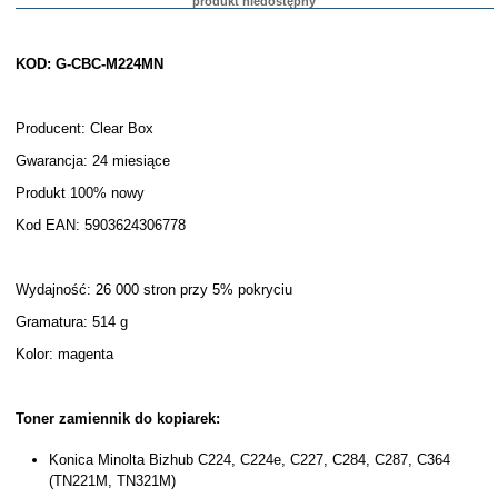
produkt niedostępny
KOD: G-CBC-M224MN
Producent: Clear Box
Gwarancja: 24 miesiące
Produkt 100% nowy
Kod EAN: 5903624306778
Wydajność: 26 000 stron przy 5% pokryciu
Gramatura: 514 g
Kolor: magenta
Toner zamiennik do kopiarek:
Konica Minolta Bizhub C224, C224e, C227, C284, C287, C364
(TN221M, TN321M)