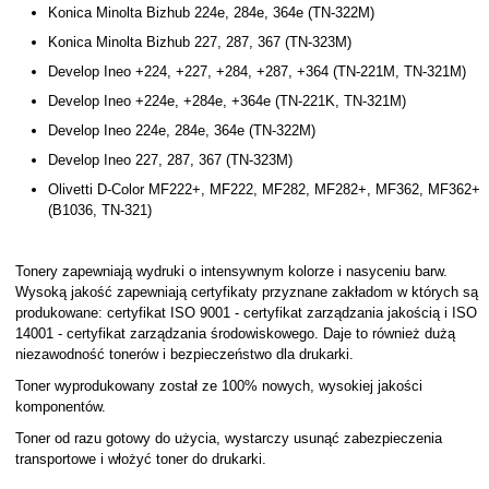
Konica Minolta Bizhub 224e, 284e, 364e (TN-322M)
Konica Minolta Bizhub 227, 287, 367 (TN-323M)
Develop Ineo +224, +227, +284, +287, +364 (TN-221M, TN-321M)
Develop Ineo +224e, +284e, +364e (TN-221K, TN-321M)
Develop Ineo 224e, 284e, 364e (TN-322M)
Develop Ineo 227, 287, 367 (TN-323M)
Olivetti D-Color MF222+, MF222, MF282, MF282+, MF362, MF362+
(B1036, TN-321)
Tonery zapewniają wydruki o intensywnym kolorze i nasyceniu barw.
Wysoką jakość zapewniają certyfikaty przyznane zakładom w których są
produkowane: certyfikat ISO 9001 - certyfikat zarządzania jakością i ISO
14001 - certyfikat zarządzania środowiskowego. Daje to również dużą
niezawodność tonerów i bezpieczeństwo dla drukarki.
Toner wyprodukowany został ze 100% nowych, wysokiej jakości
komponentów.
Toner od razu gotowy do użycia, wystarczy usunąć zabezpieczenia
transportowe i włożyć toner do drukarki.