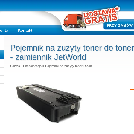
ienta
Kontakt
Pojemnik na zużyty toner do ton
- zamiennik JetWorld
Serwis - Eksploatacja
»
Pojemniki na zużyty toner Ricoh