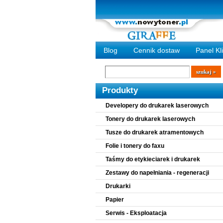
Blog
Cennik dostaw
Panel Kl
Wyszukiwarka
szukaj
Produkty
Developery do drukarek laserowych
Tonery do drukarek laserowych
Tusze do drukarek atramentowych
Folie i tonery do faxu
Taśmy do etykieciarek i drukarek
Zestawy do napełniania - regeneracji
Drukarki
Papier
Serwis - Eksploatacja