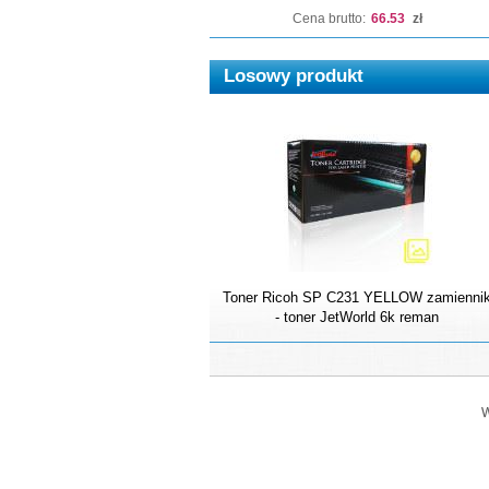
Cena brutto:
66.53
zł
Losowy produkt
Toner Ricoh SP C231 YELLOW zamienni
- toner JetWorld 6k reman
W