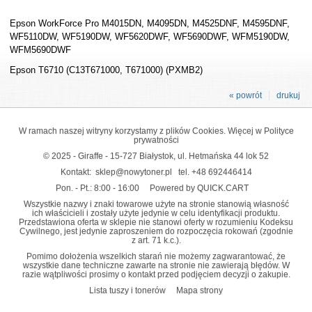
Epson WorkForce Pro M4015DN, M4095DN, M4525DNF, M4595DNF,
WF5110DW, WF5190DW, WF5620DWF, WF5690DWF, WFM5190DW,
WFM5690DWF
Epson T6710 (C13T671000, T671000) (PXMB2)
« powrót
drukuj
W ramach naszej witryny korzystamy z plików Cookies. Więcej w
Polityce
prywatności
© 2025 - Giraffe - 15-727 Białystok, ul. Hetmańska 44 lok 52
Kontakt:
sklep@nowytoner.pl
tel.
+48 692446414
Pon. - Pt.: 8:00 - 16:00
Powered by QUICK.CART
Wszystkie nazwy i znaki towarowe użyte na stronie stanowią własność
ich właścicieli i zostały użyte jedynie w celu identyfikacji produktu.
Przedstawiona oferta w sklepie nie stanowi oferty w rozumieniu Kodeksu
Cywilnego, jest jedynie zaproszeniem do rozpoczęcia rokowań (zgodnie
z art. 71 k.c.).
Pomimo dołożenia wszelkich starań nie możemy zagwarantować, że
wszystkie dane techniczne zawarte na stronie nie zawierają błędów. W
razie wątpliwości prosimy o kontakt przed podjęciem decyzji o zakupie.
Lista tuszy i tonerów
Mapa strony