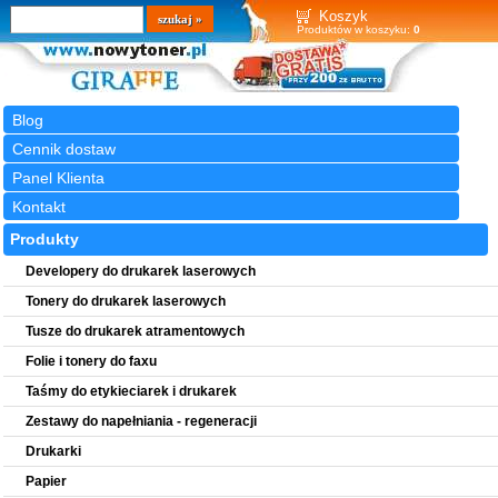
Wyszukiwarka
szukaj
Koszyk
Produktów w koszyku:
0
Blog
Cennik dostaw
Panel Klienta
Kontakt
Produkty
Developery do drukarek laserowych
Tonery do drukarek laserowych
Tusze do drukarek atramentowych
Folie i tonery do faxu
Taśmy do etykieciarek i drukarek
Zestawy do napełniania - regeneracji
Drukarki
Papier