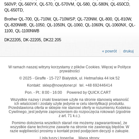
560VP, QL-560YX, QL-570, QL-570VM, QL-580, QL-580N, QL-650CD,
QL-650TD,
Brother QL-700, QL-710W, QL-710WSP, QL-720NW, QL-800, QL-810W,
QL-820NWB, QL-1050, QL-1050N, QL-1060, QL-1060N, QL-1060NX, QL-
1100, QL-1100NWB
DK22205, DK-22205, DK22.205
« powrót
drukuj
W ramach naszej witryny korzystamy z plików Cookies. Więcej w
Polityce
prywatności
© 2025 - Giraffe - 15-727 Białystok, ul. Hetmańska 44 lok 52
Kontakt:
sklep@nowytoner.pl
tel.
+48 692446414
Pon. - Pt.: 8:00 - 16:00
Powered by QUICK.CART
Wszystkie nazwy i znaki towarowe użyte na stronie stanowią własność
ich właścicieli i zostały użyte jedynie w celu identyfikacji produktu.
Przedstawiona oferta w sklepie nie stanowi oferty w rozumieniu Kodeksu
Cywilnego, jest jedynie zaproszeniem do rozpoczęcia rokowań (zgodnie
z art. 71 k.c.).
Pomimo dołożenia wszelkich starań nie możemy zagwarantować, że
wszystkie dane techniczne zawarte na stronie nie zawierają błędów. W
razie wątpliwości prosimy o kontakt przed podjęciem decyzji o zakupie.
Lista tuszy i tonerów
Mapa strony