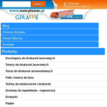
Wyszukiwarka
szukaj
Koszyk
Produktów w koszyku:
0
Blog
Cennik dostaw
Panel Klienta
Kontakt
Produkty
Developery do drukarek laserowych
Tonery do drukarek laserowych
Tusze do drukarek atramentowych
Folie i tonery do faxu
Taśmy do etykieciarek i drukarek
Zestawy do napełniania - regeneracji
Drukarki
Papier