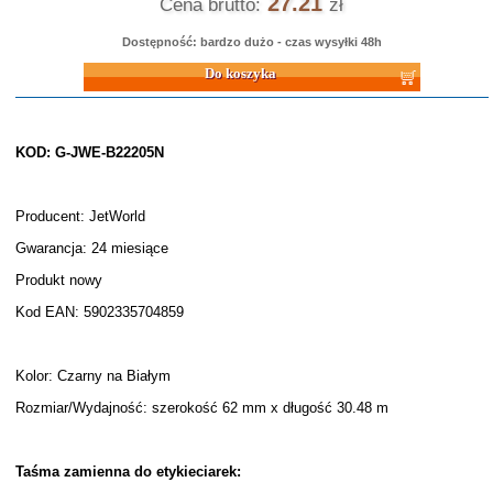
27.21
Cena brutto:
zł
Dostępność: bardzo dużo - czas wysyłki 48h
Do koszyka
KOD: G-JWE-B22205N
Producent: JetWorld
Gwarancja: 24 miesiące
Produkt nowy
Kod EAN: 5902335704859
Kolor: Czarny na Białym
Rozmiar/Wydajność: szerokość 62 mm x długość 30.48 m
Taśma zamienna do etykieciarek: