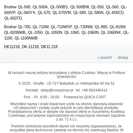
Brother QL-500, QL-500A, QL-500BS, QL-500BW, QL-550, QL-560, QL-
560VP, QL-560YX, QL-570, QL-570VM, QL-580, QL-580N, QL-650CD,
QL-650TD,
Brother QL-700, QL-710W, QL-710WSP, QL-720NW, QL-800, QL-810W,
QL-820NWB, QL-1050, QL-1050N, QL-1060, QL-1060N, QL-1060NX, QL-
1100, QL-1100NWB
DK11218, DK-11218, DK11.218
« powrót
drukuj
W ramach naszej witryny korzystamy z plików Cookies. Więcej w
Polityce
prywatności
© 2025 - Giraffe - 15-727 Białystok, ul. Hetmańska 44 lok 52
Kontakt:
sklep@nowytoner.pl
tel.
+48 692446414
Pon. - Pt.: 8:00 - 16:00
Powered by QUICK.CART
Wszystkie nazwy i znaki towarowe użyte na stronie stanowią własność
ich właścicieli i zostały użyte jedynie w celu identyfikacji produktu.
Przedstawiona oferta w sklepie nie stanowi oferty w rozumieniu Kodeksu
Cywilnego, jest jedynie zaproszeniem do rozpoczęcia rokowań (zgodnie
z art. 71 k.c.).
Pomimo dołożenia wszelkich starań nie możemy zagwarantować, że
wszystkie dane techniczne zawarte na stronie nie zawierają błędów. W