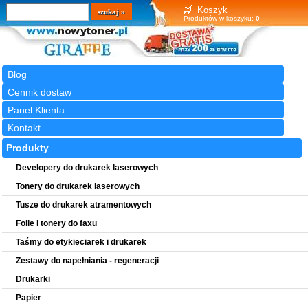
Wyszukiwarka
szukaj
Koszyk
Produktów w koszyku:
0
Blog
Cennik dostaw
Panel Klienta
Kontakt
Produkty
Developery do drukarek laserowych
Tonery do drukarek laserowych
Tusze do drukarek atramentowych
Folie i tonery do faxu
Taśmy do etykieciarek i drukarek
Zestawy do napełniania - regeneracji
Drukarki
Papier