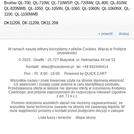
Brother QL-700, QL-710W, QL-710WSP, QL-720NW, QL-800, QL-810W,
QL-820NWB, QL-1050, QL-1050N, QL-1060, QL-1060N, QL-1060NX, QL-
1100, QL-1100NWB
DK11209, DK-11209, DK11.209
« powrót
drukuj
W ramach naszej witryny korzystamy z plików Cookies. Więcej w
Polityce
prywatności
© 2025 - Giraffe - 15-727 Białystok, ul. Hetmańska 44 lok 52
Kontakt:
sklep@nowytoner.pl
tel.
+48 692446414
Pon. - Pt.: 8:00 - 16:00
Powered by QUICK.CART
Wszystkie nazwy i znaki towarowe użyte na stronie stanowią własność
ich właścicieli i zostały użyte jedynie w celu identyfikacji produktu.
Przedstawiona oferta w sklepie nie stanowi oferty w rozumieniu Kodeksu
Cywilnego, jest jedynie zaproszeniem do rozpoczęcia rokowań (zgodnie
z art. 71 k.c.).
Pomimo dołożenia wszelkich starań nie możemy zagwarantować, że
wszystkie dane techniczne zawarte na stronie nie zawierają błędów. W
razie wątpliwości prosimy o kontakt przed podjęciem decyzji o zakupie.
Lista tuszy i tonerów
Mapa strony