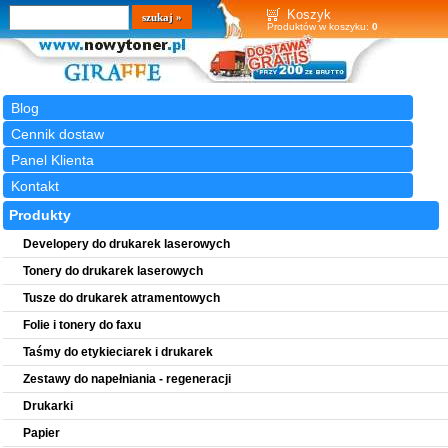
Wyszukiwarka
szukaj
Koszyk
Produktów w koszyku:
0
Blog
Cennik dostaw
Panel Klienta
Kontakt
Produkty
Developery do drukarek laserowych
Tonery do drukarek laserowych
Tusze do drukarek atramentowych
Folie i tonery do faxu
Taśmy do etykieciarek i drukarek
Zestawy do napełniania - regeneracji
Drukarki
Papier