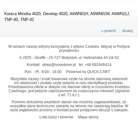
Konica Minolta 4020, Develop 4020, A6WN01H, A6WN01W, A6WN11J,
TNP-40, TNP-42
« powrót
drukuj
W ramach naszej witryny korzystamy z plików Cookies. Więcej w
Polityce
prywatności
© 2025 - Giraffe - 15-727 Białystok, ul. Hetmańska 44 lok 52
Kontakt:
sklep@nowytoner.pl
tel.
+48 692446414
Pon. - Pt.: 8:00 - 16:00
Powered by QUICK.CART
Wszystkie nazwy i znaki towarowe użyte na stronie stanowią własność
ich właścicieli i zostały użyte jedynie w celu identyfikacji produktu.
Przedstawiona oferta w sklepie nie stanowi oferty w rozumieniu Kodeksu
Cywilnego, jest jedynie zaproszeniem do rozpoczęcia rokowań (zgodnie
z art. 71 k.c.).
Pomimo dołożenia wszelkich starań nie możemy zagwarantować, że
wszystkie dane techniczne zawarte na stronie nie zawierają błędów. W
razie wątpliwości prosimy o kontakt przed podjęciem decyzji o zakupie.
Lista tuszy i tonerów
Mapa strony