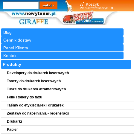
Wyszukiwarka
szukaj
Koszyk
Produktów w koszyku:
0
Blog
Cennik dostaw
Panel Klienta
Kontakt
Produkty
Developery do drukarek laserowych
Tonery do drukarek laserowych
Tusze do drukarek atramentowych
Folie i tonery do faxu
Taśmy do etykieciarek i drukarek
Zestawy do napełniania - regeneracji
Drukarki
Papier