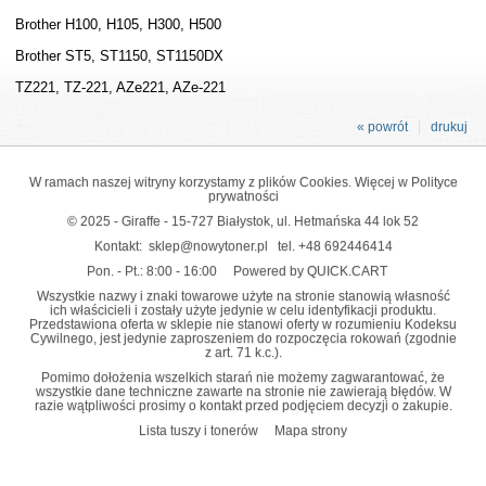
Brother H100, H105, H300, H500
Brother ST5, ST1150, ST1150DX
TZ221, TZ-221, AZe221, AZe-221
« powrót
drukuj
W ramach naszej witryny korzystamy z plików Cookies. Więcej w
Polityce
prywatności
© 2025 - Giraffe - 15-727 Białystok, ul. Hetmańska 44 lok 52
Kontakt:
sklep@nowytoner.pl
tel.
+48 692446414
Pon. - Pt.: 8:00 - 16:00
Powered by QUICK.CART
Wszystkie nazwy i znaki towarowe użyte na stronie stanowią własność
ich właścicieli i zostały użyte jedynie w celu identyfikacji produktu.
Przedstawiona oferta w sklepie nie stanowi oferty w rozumieniu Kodeksu
Cywilnego, jest jedynie zaproszeniem do rozpoczęcia rokowań (zgodnie
z art. 71 k.c.).
Pomimo dołożenia wszelkich starań nie możemy zagwarantować, że
wszystkie dane techniczne zawarte na stronie nie zawierają błędów. W
razie wątpliwości prosimy o kontakt przed podjęciem decyzji o zakupie.
Lista tuszy i tonerów
Mapa strony