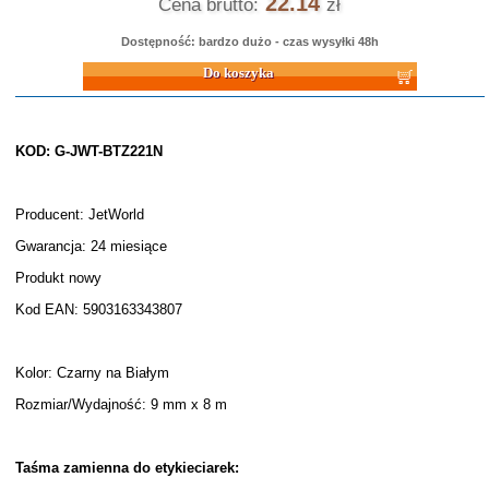
22.14
Cena brutto:
zł
Dostępność: bardzo dużo - czas wysyłki 48h
Do koszyka
KOD: G-JWT-BTZ221N
Producent: JetWorld
Gwarancja: 24 miesiące
Produkt nowy
Kod EAN: 5903163343807
Kolor: Czarny na Białym
Rozmiar/Wydajność: 9 mm x 8 m
Taśma zamienna do etykieciarek: