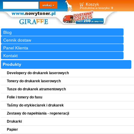
Wyszukiwarka
szukaj
Koszyk
Produktów w koszyku:
0
Blog
Cennik dostaw
Panel Klienta
Kontakt
Produkty
Developery do drukarek laserowych
Tonery do drukarek laserowych
Tusze do drukarek atramentowych
Folie i tonery do faxu
Taśmy do etykieciarek i drukarek
Zestawy do napełniania - regeneracji
Drukarki
Papier