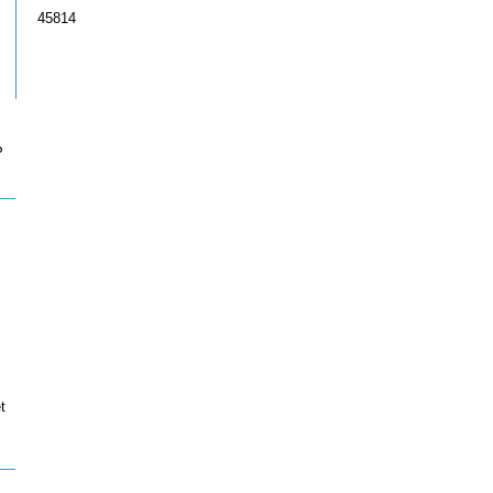
45814
P
t