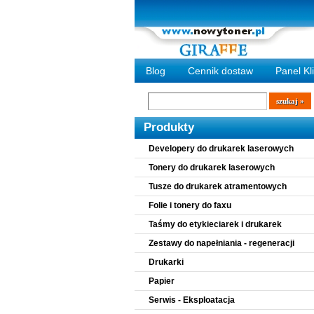
Blog
Cennik dostaw
Panel Kl
Wyszukiwarka
szukaj
Produkty
Developery do drukarek laserowych
Tonery do drukarek laserowych
Tusze do drukarek atramentowych
Folie i tonery do faxu
Taśmy do etykieciarek i drukarek
Zestawy do napełniania - regeneracji
Drukarki
Papier
Serwis - Eksploatacja