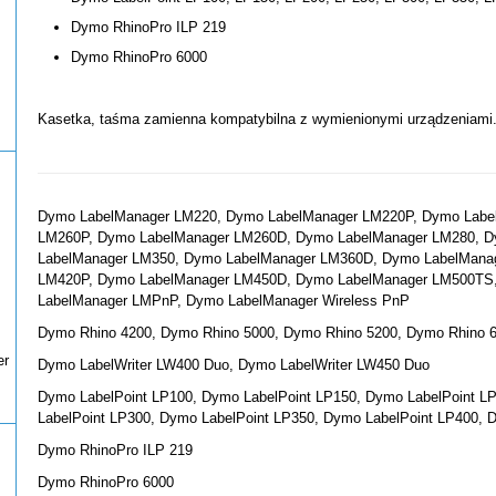
Dymo RhinoPro ILP 219
Dymo RhinoPro 6000
Kasetka, taśma zamienna kompatybilna z wymienionymi urządzeniami
Dymo LabelManager LM220, Dymo LabelManager LM220P, Dymo Labe
LM260P, Dymo LabelManager LM260D, Dymo LabelManager LM280, D
LabelManager LM350, Dymo LabelManager LM360D, Dymo LabelMana
LM420P, Dymo LabelManager LM450D, Dymo LabelManager LM500TS
LabelManager LMPnP, Dymo LabelManager Wireless PnP
Dymo Rhino 4200, Dymo Rhino 5000, Dymo Rhino 5200, Dymo Rhino 
er
Dymo LabelWriter LW400 Duo, Dymo LabelWriter LW450 Duo
Dymo LabelPoint LP100, Dymo LabelPoint LP150, Dymo LabelPoint L
LabelPoint LP300, Dymo LabelPoint LP350, Dymo LabelPoint LP400, 
Dymo RhinoPro ILP 219
Dymo RhinoPro 6000