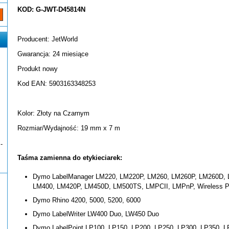
KOD: G-JWT-D45814N
Producent: JetWorld
Gwarancja: 24 miesiące
Produkt nowy
Kod EAN: 5903163348253
Kolor: Złoty na Czarnym
Rozmiar/Wydajność: 19 mm x 7 m
-
Taśma zamienna do etykieciarek:
Dymo LabelManager LM220, LM220P, LM260, LM260P, LM260D, 
LM400, LM420P, LM450D, LM500TS, LMPCII, LMPnP, Wireless 
Dymo Rhino 4200, 5000, 5200, 6000
Dymo LabelWriter LW400 Duo, LW450 Duo
Dymo LabelPoint LP100, LP150, LP200, LP250, LP300, LP350, L