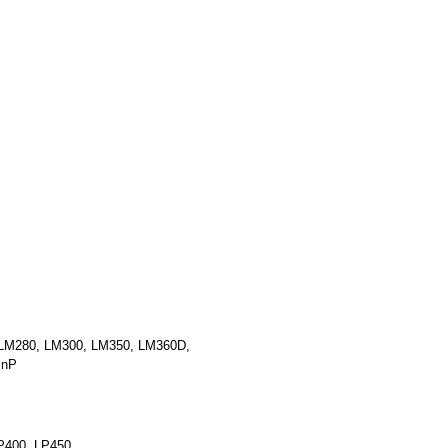
LM280, LM300, LM350, LM360D,
PnP
P400, LP450