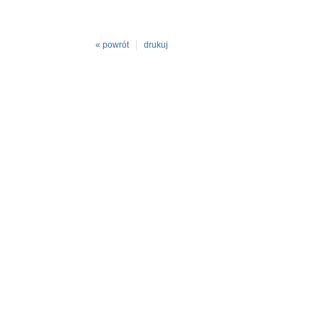
« powrót
drukuj