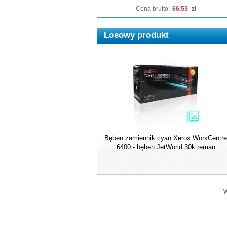
Cena brutto:
66.53
zł
Losowy produkt
Bęben zamiennik cyan Xerox WorkCentre
6400 - bęben JetWorld 30k reman
W