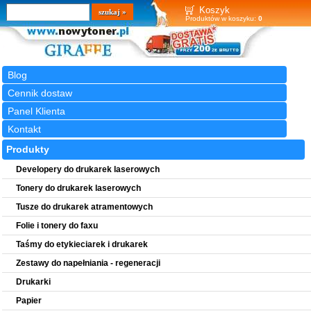
Wyszukiwarka
szukaj
Koszyk
Produktów w koszyku:
0
Blog
Cennik dostaw
Panel Klienta
Kontakt
Produkty
Developery do drukarek laserowych
Tonery do drukarek laserowych
Tusze do drukarek atramentowych
Folie i tonery do faxu
Taśmy do etykieciarek i drukarek
Zestawy do napełniania - regeneracji
Drukarki
Papier