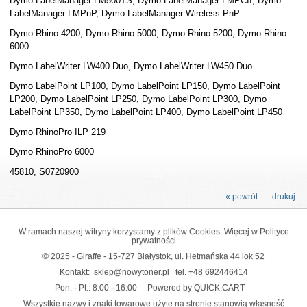
Dymo LabelManager LM500TS, Dymo LabelManager LMPCII, Dymo
LabelManager LMPnP, Dymo LabelManager Wireless PnP
Dymo Rhino 4200, Dymo Rhino 5000, Dymo Rhino 5200, Dymo Rhino
6000
Dymo LabelWriter LW400 Duo, Dymo LabelWriter LW450 Duo
Dymo LabelPoint LP100, Dymo LabelPoint LP150, Dymo LabelPoint
LP200, Dymo LabelPoint LP250, Dymo LabelPoint LP300, Dymo
LabelPoint LP350, Dymo LabelPoint LP400, Dymo LabelPoint LP450
Dymo RhinoPro ILP 219
Dymo RhinoPro 6000
45810, S0720900
« powrót
drukuj
W ramach naszej witryny korzystamy z plików Cookies. Więcej w
Polityce
prywatności
© 2025 - Giraffe - 15-727 Białystok, ul. Hetmańska 44 lok 52
Kontakt:
sklep@nowytoner.pl
tel.
+48 692446414
Pon. - Pt.: 8:00 - 16:00
Powered by QUICK.CART
Wszystkie nazwy i znaki towarowe użyte na stronie stanowią własność