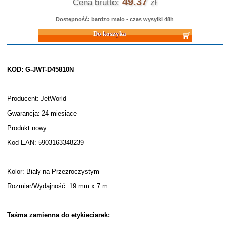
49.37
Cena brutto:
zł
Dostępność: bardzo mało - czas wysyłki 48h
Do koszyka
KOD: G-JWT-D45810N
Producent: JetWorld
Gwarancja: 24 miesiące
Produkt nowy
Kod EAN: 5903163348239
Kolor: Biały na Przezroczystym
Rozmiar/Wydajność: 19 mm x 7 m
Taśma zamienna do etykieciarek: